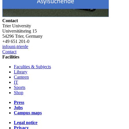
Contact
Trier University
Universitätsring 15
54296 Trier, Germany
+49 651 201-0
info
uni-trier
de
Contact
Facilities
Faculties & Subjects
Library
Canteen
IT
Sports
Shop
Press
Jobs
Campus maps
Legal notice
Privacy