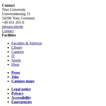
Contact
Trier University
Universitätsring 15
54296 Trier, Germany
+49 651 201-0
info
uni-trier
de
Contact
Facilities
Faculties & Subjects
Library
Canteen
IT
Sports
Shop
Press
Jobs
Campus maps
Legal notice
Privacy
Accessibility
Emergencies