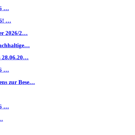
26 …
6! …
ter 2026/2…
nachhaltige…
s 28.06.20…
26 …
ens zur Bese…
26 …
 …