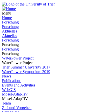
Menu
Home
Forschung
Forschung
Aktuelles
Aktuelles
Forschung
Forschung
Forschung
Forschung
WaterPower Project
WaterPower Project
Trier Summer University 2017
WaterPower Symposium 2019
News
Publications
Events and Activities
WebGIS
Mosel-AdapTiV
Mosel-AdapTiV
Team
Ziel und Vorgehen