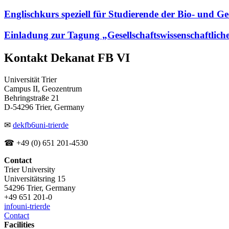
Englischkurs speziell für Studierende der Bio- und 
Einladung zur Tagung „Gesellschaftswissenschaftlich
Kontakt Dekanat FB VI
Universität Trier
Campus II, Geozentrum
Behringstraße 21
D-54296 Trier, Germany
✉
dekfb6
uni-trier
de
☎ +49 (0) 651 201-4530
Contact
Trier University
Universitätsring 15
54296 Trier, Germany
+49 651 201-0
info
uni-trier
de
Contact
Facilities