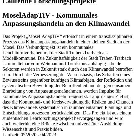
Laufende Forschungsprojekte
MoselAdapTiV - Kommunales
Anpassungshandeln an den Klimawandel
Das Projekt „Mosel-AdapTiV“ erforscht in einem transdisziplinären
Prozess das Klima­anpassungs­handeln in einer kleinen Stadt an der
Mosel. Das Verbundprojekt ist ein kommunales
Leuchtturmvorhaben mit der Stadt Traben-Trarbach als
Modellkommune. Die Zukunftsfähigkeit der Stadt Traben-Trarbach
ist unmittelbar vom Weinbau und Tourismus abhängig – beide
Sektoren werden in Zukunft stark durch den Klimawandel betroffen
sein. Durch die Verbesserung der Wissensbasis, das Schaffen eines
Bewusstseins gegenüber künftigen Klimafolgen, der Reflektion und
systematischen Bewertung der Betroffenheit und der gemeinsamen
Erarbeitung von Anpassungsmaßnahmen, werden Impulse für
kommunales Anpassungshandeln freigesetzt. Langfristiges Ziel ist,
dass die Kommunal- und Kreisverwaltung die Risiken und Chancen
des Klimawandels systematisch in raumbedeutsamen Planungs-und
Entscheidungsprozessen berücksichtigen. Das Projekt ist aus einem
studentischen Lehrforschungsprojekt hervorgegangen und wird
auch weiterhin eine Brücke zwischen universitärer Ausbildung,
Wissenschaft und Praxis bilden.
Laufzeit: 05/2020 - 04/2023