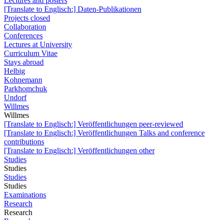
Lectures and posters
[Translate to Englisch:] Daten-Publikationen
Projects closed
Collaboration
Conferences
Lectures at University
Curriculum Vitae
Stays abroad
Helbig
Kohnemann
Parkhomchuk
Undorf
Willmes
Willmes
[Translate to Englisch:] Veröffentlichungen peer-reviewed
[Translate to Englisch:] Veröffentlichungen Talks and conference
contributions
[Translate to Englisch:] Veröffentlichungen other
Studies
Studies
Studies
Studies
Examinations
Research
Research