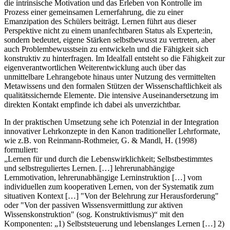
die intrinsische Motivation und das Erleben von Kontrolle im
Prozess einer gemeinsamen Lernerfahrung, die zu einer
Emanzipation des Schülers beiträgt. Lernen führt aus dieser
Perspektive nicht zu einem unanfechtbaren Status als Experte:in,
sondern bedeutet, eigene Stärken selbstbewusst zu vertreten, aber
auch Problembewusstsein zu entwickeln und die Fähigkeit sich
konstruktiv zu hinterfragen. Im Idealfall entsteht so die Fähigkeit zur
eigenverantwortlichen Weiterentwicklung auch über das
unmittelbare Lehrangebote hinaus unter Nutzung des vermittelten
Metawissens und den formalen Stützen der Wissenschaftlichkeit als
qualitätssichernde Elemente. Die intensive Auseinandersetzung im
direkten Kontakt empfinde ich dabei als unverzichtbar.
In der praktischen Umsetzung sehe ich Potenzial in der Integration
innovativer Lehrkonzepte in den Kanon traditioneller Lehrformate,
wie z.B. von Reinmann-Rothmeier, G. & Mandl, H. (1998)
formuliert:
„Lernen für und durch die Lebenswirklichkeit; Selbstbestimmtes
und selbstreguliertes Lernen. […] lehrerunabhängige
Lernmotivation, lehrerunabhängige Lerninstruktion […] vom
individuellen zum kooperativen Lernen, von der Systematik zum
situativen Kontext […] "Von der Belehrung zur Herausforderung"
oder "Von der passiven Wissensvermittlung zur aktiven
Wissenskonstruktion" (sog. Konstruktivismus)“ mit den
Komponenten: „1) Selbststeuerung und lebenslanges Lernen […] 2)