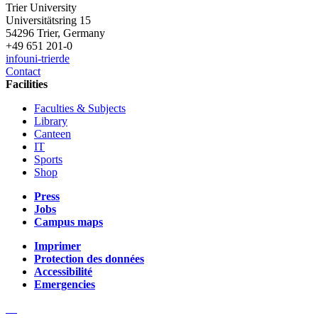
Trier University
Universitätsring 15
54296 Trier, Germany
+49 651 201-0
info
uni-trier
de
Contact
Facilities
Faculties & Subjects
Library
Canteen
IT
Sports
Shop
Press
Jobs
Campus maps
Imprimer
Protection des données
Accessibilité
Emergencies