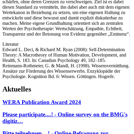
schärfen, ohne deren Grenzen zu verschweigen. Ziel ist es dabei
diesen Standard zu vermitteln, ihn dabei aber auch mit dem eigenen
Wertekanon in Beziehung zu setzen, um eine eigenen Haltung zu
entwickeln und diese bewusst und damit explizit diskutierbar zu
machen. Meine eigene Grundhaltung orientiert sich an zentralen
Werten der Psychotherapie: Wertschätzung, Empathie, Echtheit,
Transparenz und der Betonung von Evidenz gegenüber „Eminenz“.
Literatur
Edward L. Deci, & Richard M. Ryan (2008): Self-Determination
Theory: A Macrotheory of Human Motivation, Development, and
Health, S. 183. In: Canadian Psychology 49, 182–185.
Reinmann-Rothmeier, G. & Mandl, H. (1998). Wissensvermittlung.
Ansätze zur Förderung des Wissenserwerbs. Enzyklopädie der
Psychologie. Kognition Bd. 6: Wissen. Göttingen. Hogrefe.
Aktuelles
WERA Publication Award 2024
Please participate....! - Online survey on the BMG's
digitiz…
Bitte teilnehmen....! - Online-Befragung zur