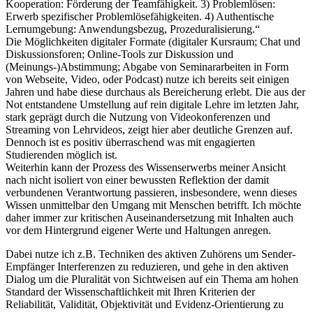
Kooperation: Förderung der Teamfähigkeit. 3) Problemlösen:
Erwerb spezifischer Problemlösefähigkeiten. 4) Authentische
Lernumgebung: Anwendungsbezug, Prozeduralisierung.“
Die Möglichkeiten digitaler Formate (digitaler Kursraum; Chat und
Diskussionsforen; Online-Tools zur Diskussion und
(Meinungs-)Abstimmung; Abgabe von Seminararbeiten in Form
von Webseite, Video, oder Podcast) nutze ich bereits seit einigen
Jahren und habe diese durchaus als Bereicherung erlebt. Die aus der
Not entstandene Umstellung auf rein digitale Lehre im letzten Jahr,
stark geprägt durch die Nutzung von Videokonferenzen und
Streaming von Lehrvideos, zeigt hier aber deutliche Grenzen auf.
Dennoch ist es positiv überraschend was mit engagierten
Studierenden möglich ist.
Weiterhin kann der Prozess des Wissenserwerbs meiner Ansicht
nach nicht isoliert von einer bewussten Reflektion der damit
verbundenen Verantwortung passieren, insbesondere, wenn dieses
Wissen unmittelbar den Umgang mit Menschen betrifft. Ich möchte
daher immer zur kritischen Auseinandersetzung mit Inhalten auch
vor dem Hintergrund eigener Werte und Haltungen anregen.
Dabei nutze ich z.B. Techniken des aktiven Zuhörens um Sender-
Empfänger Interferenzen zu reduzieren, und gehe in den aktiven
Dialog um die Pluralität von Sichtweisen auf ein Thema am hohen
Standard der Wissenschaftlichkeit mit Ihren Kriterien der
Reliabilität, Validität, Objektivität und Evidenz-Orientierung zu