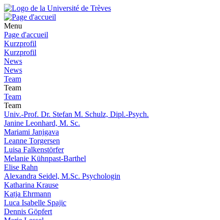
Menu
Page d'accueil
Kurzprofil
Kurzprofil
News
News
Team
Team
Team
Team
Univ.-Prof. Dr. Stefan M. Schulz, Dipl.-Psych.
Janine Leonhard, M. Sc.
Mariami Janjgava
Leanne Torgersen
Luisa Falkenstörfer
Melanie Kühnpast-Barthel
Elise Rahn
Alexandra Seidel, M.Sc. Psychologin
Katharina Krause
Katja Ehrmann
Luca Isabelle Spajic
Dennis Göpfert