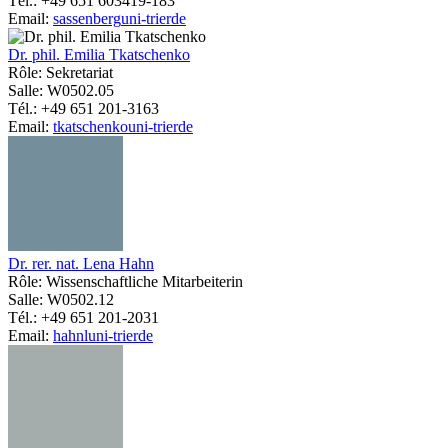
Tél.: +49 651 603419-183
Email:
sassenberg
uni-trier
de
Dr. phil. Emilia Tkatschenko
Rôle: Sekretariat
Salle: W0502.05
Tél.: +49 651 201-3163
Email:
tkatschenko
uni-trier
de
Dr. rer. nat. Lena Hahn
Rôle: Wissenschaftliche Mitarbeiterin
Salle: W0502.12
Tél.: +49 651 201-2031
Email:
hahnl
uni-trier
de