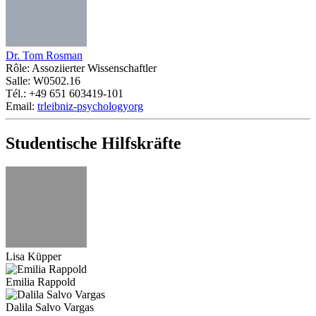
Dr. Tom Rosman
Rôle: Assoziierter Wissenschaftler
Salle: W0502.16
Tél.: +49 651 603419-101
Email:
tr
leibniz-psychology
org
Studentische Hilfskräfte
Lisa Küpper
Emilia Rappold
Dalila Salvo Vargas