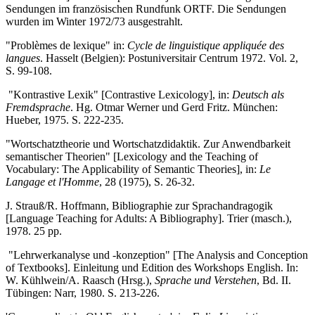
Sendungen im französischen Rundfunk ORTF. Die Sendungen
wurden im Winter 1972/73 ausgestrahlt.
"Problèmes de lexique" in:
Cycle de linguistique appliquée des
langues
. Hasselt (Belgien): Postuniversitair Centrum 1972. Vol. 2,
S. 99-108.
"Kontrastive Lexik" [Contrastive Lexicology], in:
Deutsch als
Fremdsprache
. Hg. Otmar Werner und Gerd Fritz. München:
Hueber, 1975. S. 222-235.
"Wortschatztheorie und Wortschatzdidaktik. Zur Anwendbarkeit
semantischer Theorien" [Lexicology and the Teaching of
Vocabulary: The Applicability of Semantic Theories], in:
Le
Langage et l'Homme
, 28 (1975), S. 26-32.
J. Strauß/R. Hoffmann, Bibliographie zur Sprachandragogik
[Language Teaching for Adults: A Bibliography]. Trier (masch.),
1978. 25 pp.
"Lehrwerkanalyse und -konzeption" [The Analysis and Conception
of Textbooks]. Einleitung und Edition des Workshops English. In:
W. Kühlwein/A. Raasch (Hrsg.),
Sprache und Verstehen
, Bd. II.
Tübingen: Narr, 1980. S. 213-226.