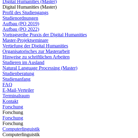
Digital Humanities (Master)
Digital Humanities (Master)
Profil des Studiengangs
Studienordnungen
Aufbau (PO 2019)
Aufbau (PO 2022)
Vortragsreihe Praxis der Digital Humanities
Master-Projektseminare
Vertiefung der Digital Humanities
Organisatorisches zur Masterarbeit
Hinweise zu schriftlichen Arbeiten
Studieren im Ausland
Natural Language Processing (Master)
Studienberatung
Studienanfang
FAQ
E-Mail-Verteiler
Terminalraum
Kontakt
Forschung
Forschung
Forschung
Forschung
Computerlinguistik
Computerlinguistik