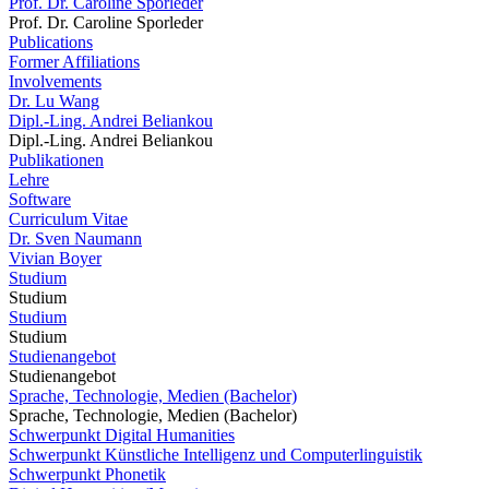
Prof. Dr. Caroline Sporleder
Prof. Dr. Caroline Sporleder
Publications
Former Affiliations
Involvements
Dr. Lu Wang
Dipl.-Ling. Andrei Beliankou
Dipl.-Ling. Andrei Beliankou
Publikationen
Lehre
Software
Curriculum Vitae
Dr. Sven Naumann
Vivian Boyer
Studium
Studium
Studium
Studium
Studienangebot
Studienangebot
Sprache, Technologie, Medien (Bachelor)
Sprache, Technologie, Medien (Bachelor)
Schwerpunkt Digital Humanities
Schwerpunkt Künstliche Intelligenz und Computerlinguistik
Schwerpunkt Phonetik