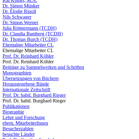
Kai Kugler, M.A.
Dr. Simon Münker
Dr. Élodie Ripoll
Nils Schwager
Dr. Simon Werner
Julia Röttgermann (TCDH)
Dr. Claudia Bamberg (TCDH)
Dr. Thomas Burch (TCDH)
Ehemalige Mitarbeiter CL
Ehemalige Mitarbeiter CL
Prof. Dr. Reinhard Köhler
Prof. Dr. Reinhard Köhler
Beiträge zu Sammelwerken und Schriften
Monographien
Übersetzungen von Büchern
Herausgegebene Bände
Internationale Zeitschrift
Prof. Dr. habil. Burghard Rieger
Prof. Dr. habil. Burghard Rieger
Publikationen
Biographie
Lehre und Forschung
ehem. MitarbeiterInnen
Besucherzahlen
besuchte Länder