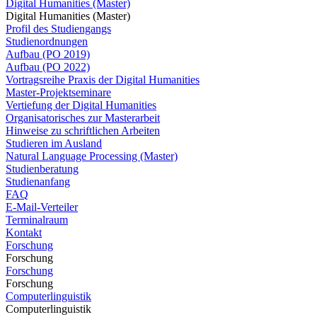
Digital Humanities (Master)
Digital Humanities (Master)
Profil des Studiengangs
Studienordnungen
Aufbau (PO 2019)
Aufbau (PO 2022)
Vortragsreihe Praxis der Digital Humanities
Master-Projektseminare
Vertiefung der Digital Humanities
Organisatorisches zur Masterarbeit
Hinweise zu schriftlichen Arbeiten
Studieren im Ausland
Natural Language Processing (Master)
Studienberatung
Studienanfang
FAQ
E-Mail-Verteiler
Terminalraum
Kontakt
Forschung
Forschung
Forschung
Forschung
Computerlinguistik
Computerlinguistik