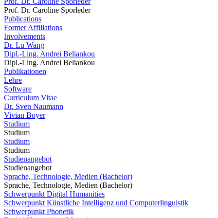
Prof. Dr. Caroline Sporleder
Prof. Dr. Caroline Sporleder
Publications
Former Affiliations
Involvements
Dr. Lu Wang
Dipl.-Ling. Andrei Beliankou
Dipl.-Ling. Andrei Beliankou
Publikationen
Lehre
Software
Curriculum Vitae
Dr. Sven Naumann
Vivian Boyer
Studium
Studium
Studium
Studium
Studienangebot
Studienangebot
Sprache, Technologie, Medien (Bachelor)
Sprache, Technologie, Medien (Bachelor)
Schwerpunkt Digital Humanities
Schwerpunkt Künstliche Intelligenz und Computerlinguistik
Schwerpunkt Phonetik