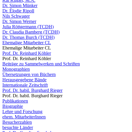
Kai Kugler, M.A.
Dr. Simon Münker
Dr. Élodie Ripoll
Nils Schwager
Dr. Simon Werner
Julia Röttgermann (TCDH)
Dr. Claudia Bamberg (TCDH)
Dr. Thomas Burch (TCDH)
Ehemalige Mitarbeiter CL
Ehemalige Mitarbeiter CL
Prof. Dr. Reinhard Köhler
Prof. Dr. Reinhard Köhler
Beiträge zu Sammelwerken und Schriften
Monographien
Übersetzungen von Büchern
Herausgegebene Bände
Internationale Zeitschrift
Prof. Dr. habil. Burghard Rieger
Prof. Dr. habil. Burghard Rieger
Publikationen
Biographie
Lehre und Forschung
ehem. MitarbeiterInnen
Besucherzahlen
besuchte Länder