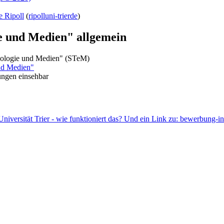
e Ripoll
(
ripoll
uni-trier
de
)
e und Medien" allgemein
ologie und Medien" (STeM)
nd Medien"
ngen einsehbar