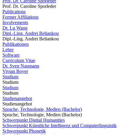
Prof. Dr. Caroline Sporleder
Prof. Dr. Caroline Sporleder
Publications
Former Affiliations
Involvements
Dr. Lu Wang
Dipl.-Ling. Andrei Beliankou
Dipl.-Ling. Andrei Beliankou
Publikationen
Lehre
Software
Curriculum Vitae
Dr. Sven Naumann
Vivian Boyer
Studium
Studium
Studium
Studium
Studienangebot
Studienangebot
Sprache, Technologie, Medien (Bachelor)
Sprache, Technologie, Medien (Bachelor)
Schwerpunkt Digital Humanities
Schwerpunkt Künstliche Intelligenz und Computerlinguistik
Schwerpunkt Phonetik