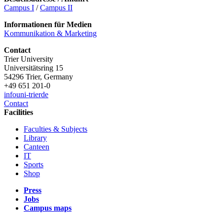
Campus I
/
Campus II
Informationen für Medien
Kommunikation & Marketing
Contact
Trier University
Universitätsring 15
54296 Trier, Germany
+49 651 201-0
info
uni-trier
de
Contact
Facilities
Faculties & Subjects
Library
Canteen
IT
Sports
Shop
Press
Jobs
Campus maps