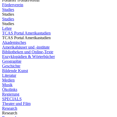
Förderer /Förderverein
Förderverein
Studies
Studies
Studies
Studies
Lehre
TCAS Portal Amerikastudien
TCAS Portal Amerikastudien
Akademisches
Amerikahäuser und -institute
Bibliotheken und Online-Texte
Enzyklopädien & Wörterbücher
Geographie
Geschichte
Bildende Kunst
Literatur
Medien
Musik
Ökolinks
Regierung
SPECIALS
Theater und Film
Research
Research