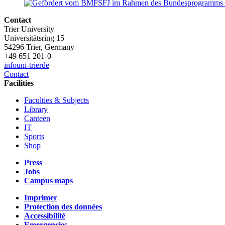
Contact
Trier University
Universitätsring 15
54296 Trier, Germany
+49 651 201-0
info
uni-trier
de
Contact
Facilities
Faculties & Subjects
Library
Canteen
IT
Sports
Shop
Press
Jobs
Campus maps
Imprimer
Protection des données
Accessibilité
Emergencies