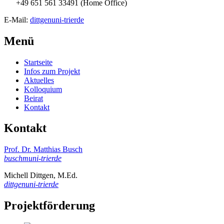
+49 651 561 33491 (Home Office)
E-Mail:
dittgen
uni-trier
de
Menü
Startseite
Infos zum Projekt
Aktuelles
Kolloquium
Beirat
Kontakt
Kontakt
Prof. Dr. Matthias Busch
buschm
uni-trier
de
Michell Dittgen, M.Ed.
dittgen
uni-trier
de
Projektförderung