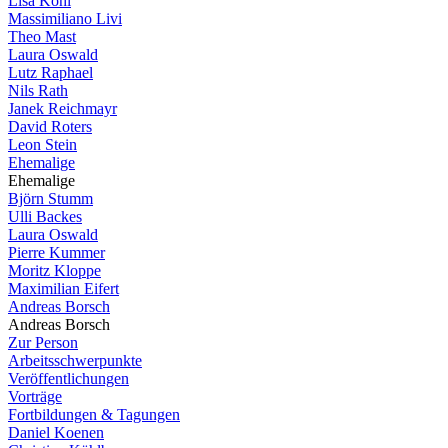
Lisa Köhl
Massimiliano Livi
Theo Mast
Laura Oswald
Lutz Raphael
Nils Rath
Janek Reichmayr
David Roters
Leon Stein
Ehemalige
Ehemalige
Björn Stumm
Ulli Backes
Laura Oswald
Pierre Kummer
Moritz Kloppe
Maximilian Eifert
Andreas Borsch
Andreas Borsch
Zur Person
Arbeitsschwerpunkte
Veröffentlichungen
Vorträge
Fortbildungen & Tagungen
Daniel Koenen