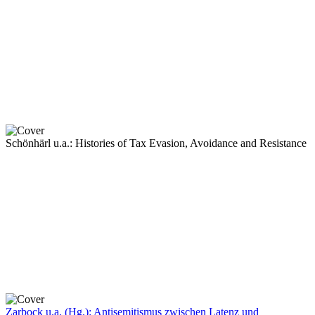
Schönhärl u.a.: Histories of Tax Evasion, Avoidance and Resistance
Zarbock u.a. (Hg.): Antisemitismus zwischen Latenz und