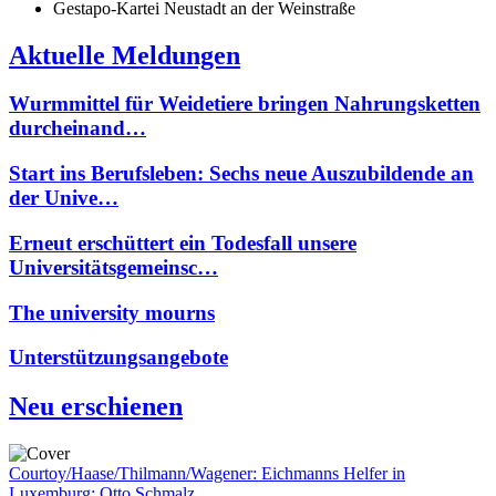
Gestapo-Kartei Neustadt an der Weinstraße
Aktuelle Meldungen
Wurmmittel für Weidetiere bringen Nahrungsketten
durcheinand…
Start ins Berufsleben: Sechs neue Auszubildende an
der Unive…
Erneut erschüttert ein Todesfall unsere
Universitätsgemeinsc…
The university mourns
Unterstützungsangebote
Neu erschienen
Courtoy/Haase/Thilmann/Wagener: Eichmanns Helfer in
Luxemburg: Otto Schmalz