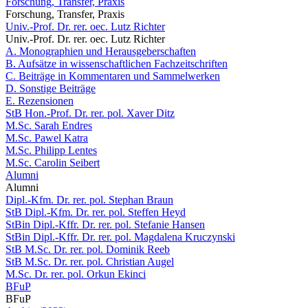
Forschung, Transfer, Praxis
Forschung, Transfer, Praxis
Univ.-Prof. Dr. rer. oec. Lutz Richter
Univ.-Prof. Dr. rer. oec. Lutz Richter
A. Monographien und Herausgeberschaften
B. Aufsätze in wissenschaftlichen Fachzeitschriften
C. Beiträge in Kommentaren und Sammelwerken
D. Sonstige Beiträge
E. Rezensionen
StB Hon.-Prof. Dr. rer. pol. Xaver Ditz
M.Sc. Sarah Endres
M.Sc. Pawel Katra
M.Sc. Philipp Lentes
M.Sc. Carolin Seibert
Alumni
Alumni
Dipl.-Kfm. Dr. rer. pol. Stephan Braun
StB Dipl.-Kfm. Dr. rer. pol. Steffen Heyd
StBin Dipl.-Kffr. Dr. rer. pol. Stefanie Hansen
StBin Dipl.-Kffr. Dr. rer. pol. Magdalena Kruczynski
StB M.Sc. Dr. rer. pol. Dominik Reeb
StB M.Sc. Dr. rer. pol. Christian Augel
M.Sc. Dr. rer. pol. Orkun Ekinci
BFuP
BFuP