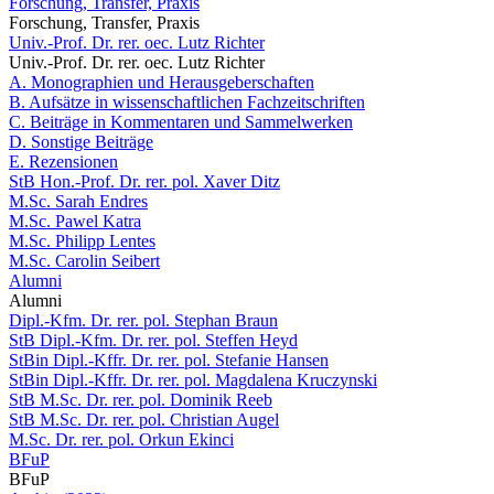
Forschung, Transfer, Praxis
Forschung, Transfer, Praxis
Univ.-Prof. Dr. rer. oec. Lutz Richter
Univ.-Prof. Dr. rer. oec. Lutz Richter
A. Monographien und Herausgeberschaften
B. Aufsätze in wissenschaftlichen Fachzeitschriften
C. Beiträge in Kommentaren und Sammelwerken
D. Sonstige Beiträge
E. Rezensionen
StB Hon.-Prof. Dr. rer. pol. Xaver Ditz
M.Sc. Sarah Endres
M.Sc. Pawel Katra
M.Sc. Philipp Lentes
M.Sc. Carolin Seibert
Alumni
Alumni
Dipl.-Kfm. Dr. rer. pol. Stephan Braun
StB Dipl.-Kfm. Dr. rer. pol. Steffen Heyd
StBin Dipl.-Kffr. Dr. rer. pol. Stefanie Hansen
StBin Dipl.-Kffr. Dr. rer. pol. Magdalena Kruczynski
StB M.Sc. Dr. rer. pol. Dominik Reeb
StB M.Sc. Dr. rer. pol. Christian Augel
M.Sc. Dr. rer. pol. Orkun Ekinci
BFuP
BFuP