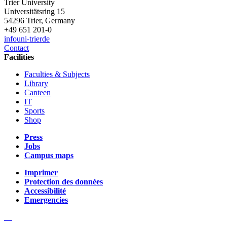
Trier University
Universitätsring 15
54296 Trier, Germany
+49 651 201-0
info
uni-trier
de
Contact
Facilities
Faculties & Subjects
Library
Canteen
IT
Sports
Shop
Press
Jobs
Campus maps
Imprimer
Protection des données
Accessibilité
Emergencies