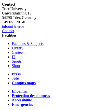
Contact
Trier University
Universitätsring 15
54296 Trier, Germany
+49 651 201-0
info
uni-trier
de
Contact
Facilities
Faculties & Subjects
Library
Canteen
IT
Sports
Shop
Press
Jobs
Campus maps
Imprimer
Protection des données
Accessibilité
Emergencies