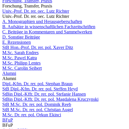
Forschung, Transfer, Praxis
Forschung, Transfer, Praxis
Univ.-Prof. Dr. rer. oec. Lutz Richter
Univ.-Prof. Dr. rer. oec. Lutz Richter
A. Monographien und Herausgeberschaften
B. Aufsätze in wissenschaftlichen Fachzeitschriften
C. Beiträge in Kommentaren und Sammelwerken
D. Sonstige Beiträge
E. Rezensionen
StB Hon.-Prof. Dr. rer. pol. Xaver Ditz
M.Sc. Sarah Endres
M.Sc. Pawel Katra
M.Sc. Philipp Lentes
M.Sc. Carolin Seibert
Alumni
Alumni
Dipl.-Kfm. Dr. rer. pol. Stephan Braun
StB Dipl.-Kfm. Dr. rer. pol. Steffen Heyd
StBin Dipl.-Kffr. Dr. rer. pol. Stefanie Hansen
StBin Dipl.-Kffr. Dr. rer. pol. Magdalena Kruczynski
StB M.Sc. Dr. rer. pol. Dominik Reeb
StB M.Sc. Dr. rer. pol. Christian Augel
M.Sc. Dr. rer. pol. Orkun Ekinci
BFuP
BFuP