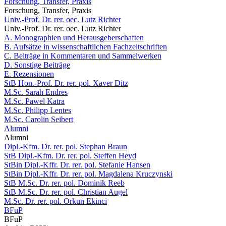
Forschung, Transfer, Praxis
Forschung, Transfer, Praxis
Univ.-Prof. Dr. rer. oec. Lutz Richter
Univ.-Prof. Dr. rer. oec. Lutz Richter
A. Monographien und Herausgeberschaften
B. Aufsätze in wissenschaftlichen Fachzeitschriften
C. Beiträge in Kommentaren und Sammelwerken
D. Sonstige Beiträge
E. Rezensionen
StB Hon.-Prof. Dr. rer. pol. Xaver Ditz
M.Sc. Sarah Endres
M.Sc. Pawel Katra
M.Sc. Philipp Lentes
M.Sc. Carolin Seibert
Alumni
Alumni
Dipl.-Kfm. Dr. rer. pol. Stephan Braun
StB Dipl.-Kfm. Dr. rer. pol. Steffen Heyd
StBin Dipl.-Kffr. Dr. rer. pol. Stefanie Hansen
StBin Dipl.-Kffr. Dr. rer. pol. Magdalena Kruczynski
StB M.Sc. Dr. rer. pol. Dominik Reeb
StB M.Sc. Dr. rer. pol. Christian Augel
M.Sc. Dr. rer. pol. Orkun Ekinci
BFuP
BFuP