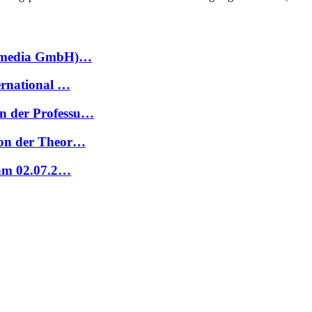
ccamedia GmbH)…
ernational …
n der Professu…
Von der Theor…
 am 02.07.2…