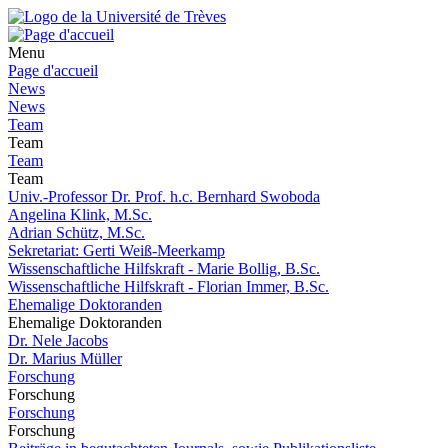
Menu
Page d'accueil
News
News
Team
Team
Team
Team
Univ.-Professor Dr. Prof. h.c. Bernhard Swoboda
Angelina Klink, M.Sc.
Adrian Schütz, M.Sc.
Sekretariat: Gerti Weiß-Meerkamp
Wissenschaftliche Hilfskraft - Marie Bollig, B.Sc.
Wissenschaftliche Hilfskraft - Florian Immer, B.Sc.
Ehemalige Doktoranden
Ehemalige Doktoranden
Dr. Nele Jacobs
Dr. Marius Müller
Forschung
Forschung
Forschung
Forschung