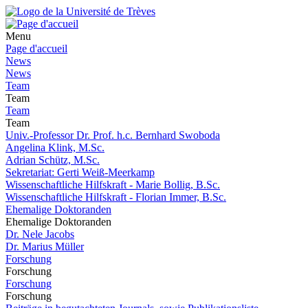
Menu
Page d'accueil
News
News
Team
Team
Team
Team
Univ.-Professor Dr. Prof. h.c. Bernhard Swoboda
Angelina Klink, M.Sc.
Adrian Schütz, M.Sc.
Sekretariat: Gerti Weiß-Meerkamp
Wissenschaftliche Hilfskraft - Marie Bollig, B.Sc.
Wissenschaftliche Hilfskraft - Florian Immer, B.Sc.
Ehemalige Doktoranden
Ehemalige Doktoranden
Dr. Nele Jacobs
Dr. Marius Müller
Forschung
Forschung
Forschung
Forschung