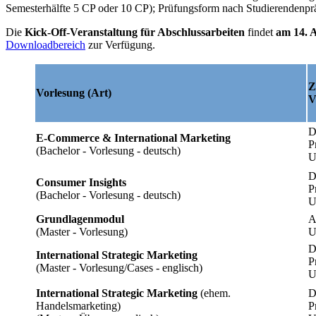
Semesterhälfte 5 CP oder 10 CP); Prüfungsform nach Studierendenpr
Die
Kick-Off-Veranstaltung für Abschlussarbeiten
findet
am 14. 
Downloadbereich
zur Verfügung.
Z
Vorlesung (Art)
D
E-Commerce & International Marketing
P
(Bachelor - Vorlesung - deutsch)
U
D
Consumer Insights
P
(Bachelor - Vorlesung - deutsch)
U
Grundlagenmodul
A
(Master - Vorlesung)
U
D
International Strategic Marketing
P
(Master - Vorlesung/Cases - englisch)
U
International Strategic Marketing
(ehem.
D
Handelsmarketing)
P