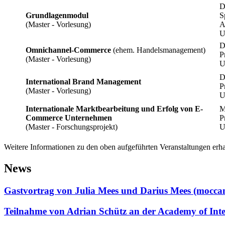
D
Grundlagenmodul
S
(Master - Vorlesung)
A
U
D
Omnichannel-Commerce
(ehem. Handelsmanagement)
P
(Master - Vorlesung)
U
D
International Brand Management
P
(Master - Vorlesung)
U
Internationale Marktbearbeitung und Erfolg von E-
M
Commerce Unternehmen
P
(Master - Forschungsprojekt)
U
Weitere Informationen zu den oben aufgeführten Veranstaltungen erh
News
Gastvortrag von Julia Mees und Darius Mees (mo
Teilnahme von Adrian Schütz an der Academy of Int