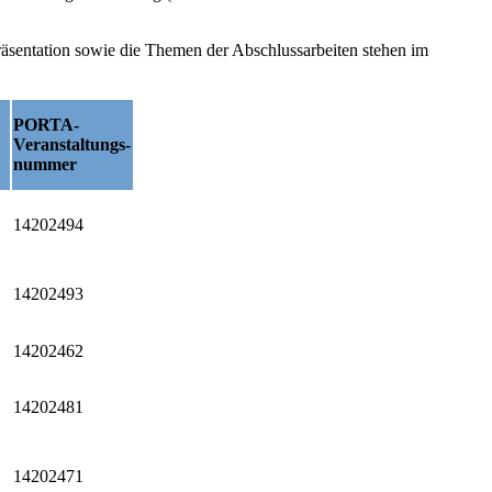
äsentation sowie die Themen der Abschlussarbeiten stehen im
PORTA-
Veranstaltungs-
nummer
14202494
14202493
14202462
14202481
14202471