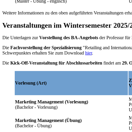
(Master - Übung - englisch)
U
Weitere Informationen zu den oben aufgeführten Veranstaltungen erh
Veranstaltungen im Wintersemester 2025/
Die Unterlagen zur
Vorstellung des BA-Angebots
der Professur fü
Die
Fachvorstellung der Spezialisierung
"Retailing and Internatio
Schwerpunktes erhalten Sie zum Download
hier
.
Die
Kick-Off-Veranstaltung für Abschlussarbeiten
findet am
29. O
Z
Vorlesung (Art)
M
Marketing Management (Vorlesung)
P
(Bachelor - Vorlesung)
U
M
Marketing Management (Übung)
P
(Bachelor - Übung)
U