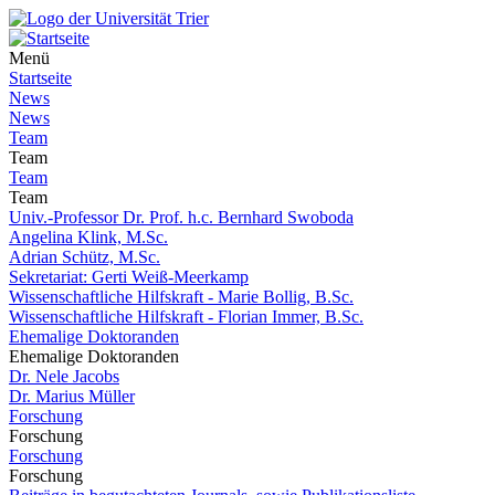
Menü
Startseite
News
News
Team
Team
Team
Team
Univ.-Professor Dr. Prof. h.c. Bernhard Swoboda
Angelina Klink, M.Sc.
Adrian Schütz, M.Sc.
Sekretariat: Gerti Weiß-Meerkamp
Wissenschaftliche Hilfskraft - Marie Bollig, B.Sc.
Wissenschaftliche Hilfskraft - Florian Immer, B.Sc.
Ehemalige Doktoranden
Ehemalige Doktoranden
Dr. Nele Jacobs
Dr. Marius Müller
Forschung
Forschung
Forschung
Forschung