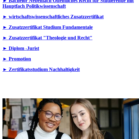
► Bachelor Nebenfach Öffentliches Recht für Studierende mit
Hauptfach Politikwissenschaft
► wirtschaftswissenschaftliches Zusatzzertifikat
► Zusatzzertifikat Studium Fundamentale
► Zusatzzertifikat "Theologie und Recht"
► Diplom -Jurist
► Promotion
► Zertifikatsstudium Nachhaltigkeit