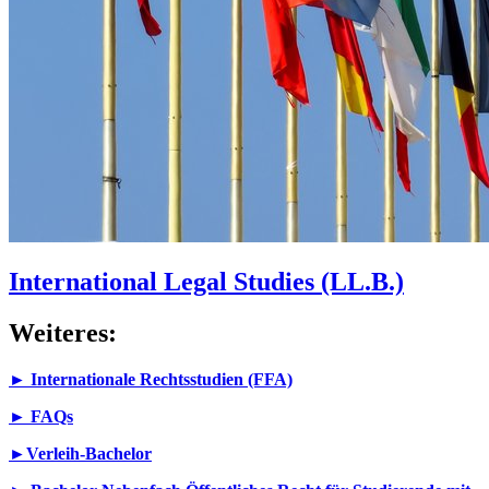
International Legal Studies (LL.B.)
Weiteres:
►
Internationale Rechtsstudien (FFA)
► FAQs
►
Verleih-Bachelor