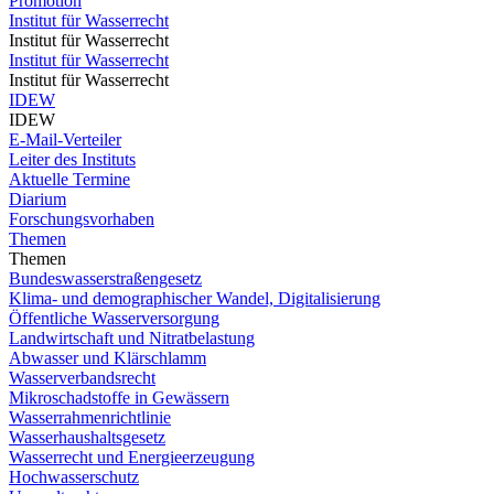
Promotion
Institut für Wasserrecht
Institut für Wasserrecht
Institut für Wasserrecht
Institut für Wasserrecht
IDEW
IDEW
E-Mail-Verteiler
Leiter des Instituts
Aktuelle Termine
Diarium
Forschungsvorhaben
Themen
Themen
Bundeswasserstraßengesetz
Klima- und demographischer Wandel, Digitalisierung
Öffentliche Wasserversorgung
Landwirtschaft und Nitratbelastung
Abwasser und Klärschlamm
Wasserverbandsrecht
Mikroschadstoffe in Gewässern
Wasserrahmenrichtlinie
Wasserhaushaltsgesetz
Wasserrecht und Energieerzeugung
Hochwasserschutz