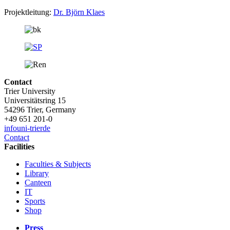
Projektleitung:
Dr. Björn Klaes
Contact
Trier University
Universitätsring 15
54296 Trier, Germany
+49 651 201-0
info
uni-trier
de
Contact
Facilities
Faculties & Subjects
Library
Canteen
IT
Sports
Shop
Press