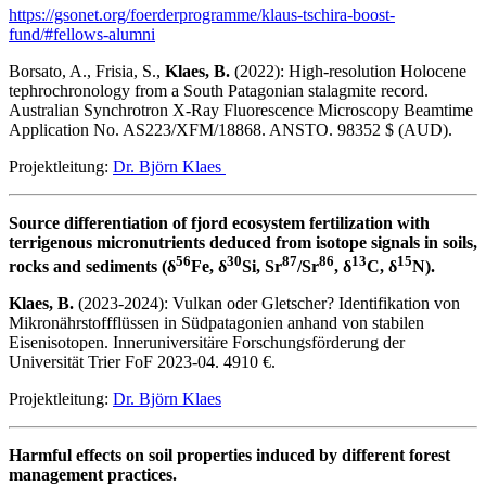
https://gsonet.org/foerderprogramme/klaus-tschira-boost-
fund/#fellows-alumni
Borsato, A., Frisia, S.,
Klaes, B.
(2022): High-resolution Holocene
tephrochronology from a South Patagonian stalagmite record.
Australian Synchrotron X-Ray Fluorescence Microscopy Beamtime
Application No. AS223/XFM/18868. ANSTO. 98352 $ (AUD).
Projektleitung:
Dr. Björn Klaes
Source differentiation of fjord ecosystem fertilization with
terrigenous micronutrients deduced from isotope signals in soils,
56
30
87
86
13
15
rocks and sediments (δ
Fe, δ
Si, Sr
/Sr
, δ
C, δ
N).
Klaes, B.
(2023-2024): Vulkan oder Gletscher? Identifikation von
Mikronährstoffflüssen in Südpatagonien anhand von stabilen
Eisenisotopen. Inneruniversitäre Forschungsförderung der
Universität Trier FoF 2023-04. 4910 €.
Projektleitung:
Dr. Björn Klaes
Harmful effects on soil properties induced by different forest
management practices.