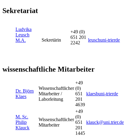
Sekretariat
Ludvika
+49 (0)
Leusch
651 201
Sekretärin
leusch
uni-trier
de
M.A.
2242
wissenschaftliche Mitarbeiter
+49
Wissenschaftlicher
(0)
Dr. Björn
Mitarbeiter /
651
klaesb
uni-trier
de
Klaes
Laborleitung
201
4639
+49
M. Sc.
(0)
Wissenschaftlicher
Philip
651
klauck@uni.trier.de
Mitarbeiter
Klauck
201
1445