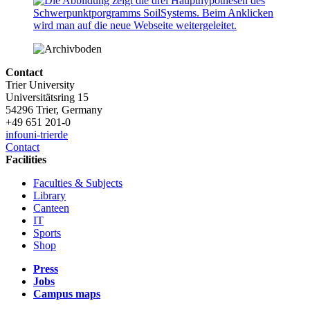
Contact
Trier University
Universitätsring 15
54296 Trier, Germany
+49 651 201-0
info
uni-trier
de
Contact
Facilities
Faculties & Subjects
Library
Canteen
IT
Sports
Shop
Press
Jobs
Campus maps