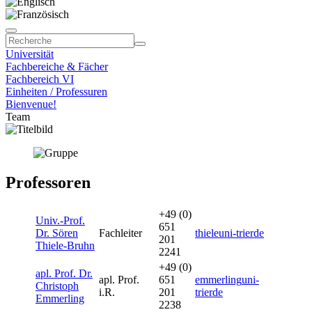
Universität
Fachbereiche & Fächer
Fachbereich VI
Einheiten / Professuren
Bienvenue!
Team
Professoren
+49 (0)
Univ.-Prof.
651
Dr. Sören
Fachleiter
thiele
uni-trier
de
201
Thiele-Bruhn
2241
+49 (0)
apl. Prof. Dr.
apl. Prof.
651
emmerling
uni-
Christoph
i.R.
201
trier
de
Emmerling
2238