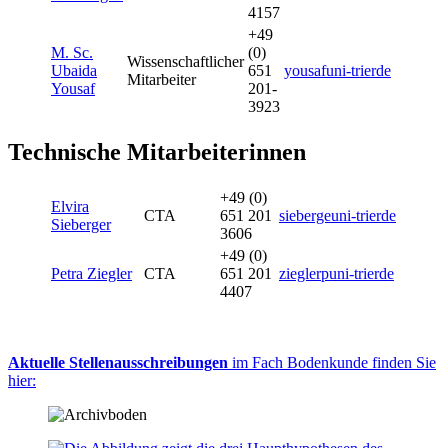
4157
+49
M. Sc.
(0)
Wissenschaftlicher
Ubaida
651
yousaf
uni-trier
de
Mitarbeiter
Yousaf
201-
3923
Technische Mitarbeiterinnen
+49 (0)
Elvira
CTA
651 201
sieberge
uni-trier
de
Sieberger
3606
+49 (0)
Petra Ziegler
CTA
651 201
zieglerp
uni-trier
de
4407
Aktuelle Stellenausschreibungen
im Fach Bodenkunde finden Sie
hier: