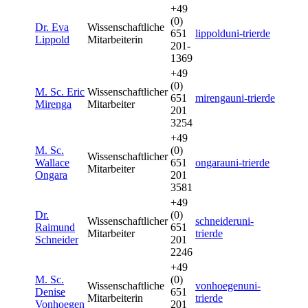
+49
(0)
Dr. Eva
Wissenschaftliche
651
lippold
uni-trier
de
Lippold
Mitarbeiterin
201-
1369
+49
(0)
M. Sc. Eric
Wissenschaftlicher
651
mirenga
uni-trier
de
Mirenga
Mitarbeiter
201
3254
+49
M. Sc.
(0)
Wissenschaftlicher
Wallace
651
ongara
uni-trier
de
Mitarbeiter
Ongara
201
3581
+49
Dr.
(0)
Wissenschaftlicher
schneider
uni-
Raimund
651
Mitarbeiter
trier
de
Schneider
201
2246
+49
M. Sc.
(0)
Wissenschaftliche
vonhoegen
uni-
Denise
651
Mitarbeiterin
trier
de
Vonhoegen
201