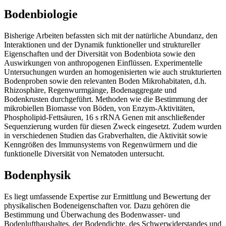
Bodenbiologie
Bisherige Arbeiten befassten sich mit der natürliche Abundanz, den
Interaktionen und der Dynamik funktioneller und struktureller
Eigenschaften und der Diversität von Bodenbiota sowie den
Auswirkungen von anthropogenen Einflüssen. Experimentelle
Untersuchungen wurden an homogenisierten wie auch strukturierten
Bodenproben sowie den relevanten Boden Mikrohabitaten, d.h.
Rhizosphäre, Regenwurmgänge, Bodenaggregate und
Bodenkrusten durchgeführt. Methoden wie die Bestimmung der
mikrobiellen Biomasse von Böden, von Enzym-Aktivitäten,
Phospholipid-Fettsäuren, 16 s rRNA Genen mit anschließender
Sequenzierung wurden für diesen Zweck eingesetzt. Zudem wurden
in verschiedenen Studien das Grabverhalten, die Aktivität sowie
Kenngrößen des Immunsystems von Regenwürmern und die
funktionelle Diversität von Nematoden untersucht.
Bodenphysik
Es liegt umfassende Expertise zur Ermittlung und Bewertung der
physikalischen Bodeneigenschaften vor. Dazu gehören die
Bestimmung und Überwachung des Bodenwasser- und
Bodenlufthaushaltes, der Bodendichte, des Schwerwiderstandes und