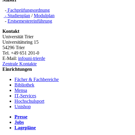
-
Fachprüfungsordnung
- Studienplan
/
Modulplan
-
Erstsemestereinführung
Kontakt
Universität Trier
Universitätsring 15
54296 Trier
Tel. +49 651 201-0
E-Mail:
info
uni-trier
de
Zentrale Kontakte
Einrichtungen
Fächer & Fachbereiche
Bibliothek
Mensa
IT-Services
Hochschulsport
Unishop
Presse
Jobs
Lagepläne