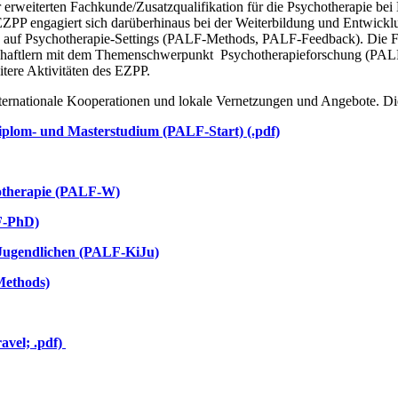
rweiterten Fachkunde/Zusatzqualifikation für die Psychotherapie bei
ZPP engagiert sich darüberhinaus bei der Weiterbildung und Entwickl
ng auf Psychotherapie-Settings (PALF-Methods, PALF-Feedback). Die 
haftlern mit dem Themenschwerpunkt Psychotherapieforschung (PALF-
tere Aktivitäten des EZPP.
nternationale Kooperationen und lokale Vernetzungen und Angebote. D
iplom- und Masterstudium (PALF-Start) (.pdf)
hotherapie (PALF-W)
F-PhD)
 Jugendlichen (PALF-KiJu)
Methods)
avel; .pdf)