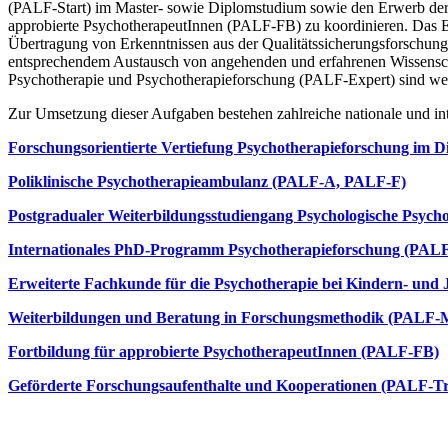
(PALF-Start) im Master- sowie Diplomstudium sowie den Erwerb der e
approbierte PsychotherapeutInnen (PALF-FB) zu koordinieren. Das E
Übertragung von Erkenntnissen aus der Qualitätssicherungsforschu
entsprechendem Austausch von angehenden und erfahrenen Wissensc
Psychotherapie und Psychotherapieforschung (PALF-Expert) sind wei
Zur Umsetzung dieser Aufgaben bestehen zahlreiche nationale und i
Forschungsorientierte Vertiefung Psychotherapieforschung im D
Poliklinische Psychotherapieambulanz (PALF-A, PALF-F)
Postgradualer Weiterbildungsstudiengang Psychologische Psyc
Internationales PhD-Programm Psychotherapieforschung (PAL
Erweiterte Fachkunde für die Psychotherapie bei Kindern- und
Weiterbildungen und Beratung in Forschungsmethodik (PALF-
Fortbildung für approbierte PsychotherapeutInnen (PALF-FB)
Geförderte Forschungsaufenthalte und Kooperationen (PALF-Tr