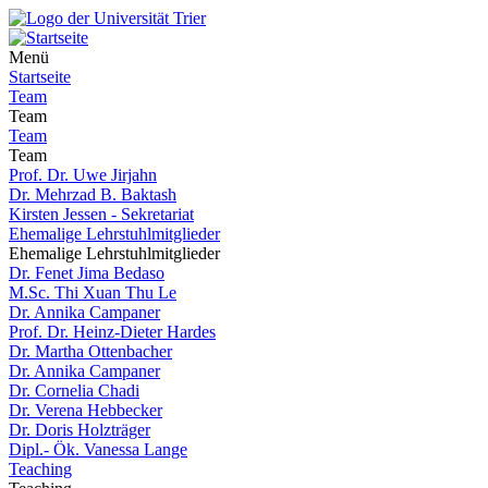
Menü
Startseite
Team
Team
Team
Team
Prof. Dr. Uwe Jirjahn
Dr. Mehrzad B. Baktash
Kirsten Jessen - Sekretariat
Ehemalige Lehrstuhlmitglieder
Ehemalige Lehrstuhlmitglieder
Dr. Fenet Jima Bedaso
M.Sc. Thi Xuan Thu Le
Dr. Annika Campaner
Prof. Dr. Heinz-Dieter Hardes
Dr. Martha Ottenbacher
Dr. Annika Campaner
Dr. Cornelia Chadi
Dr. Verena Hebbecker
Dr. Doris Holzträger
Dipl.- Ök. Vanessa Lange
Teaching