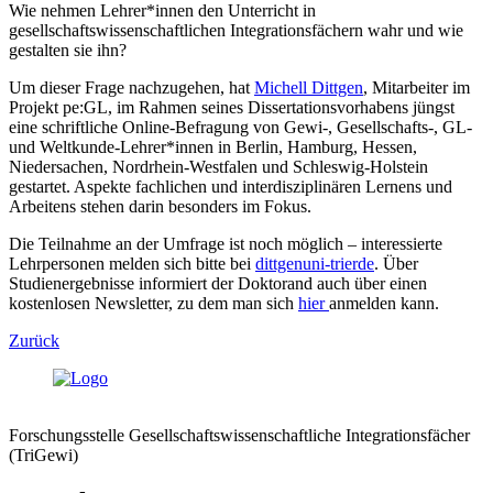
Wie nehmen Lehrer*innen den Unterricht in
gesellschaftswissenschaftlichen Integrationsfächern wahr und wie
gestalten sie ihn?
Um dieser Frage nachzugehen, hat
Michell Dittgen
, Mitarbeiter im
Projekt pe:GL, im Rahmen seines Dissertationsvorhabens jüngst
eine schriftliche Online-Befragung von Gewi-, Gesellschafts-, GL-
und Weltkunde-Lehrer*innen in Berlin, Hamburg, Hessen,
Niedersachen, Nordrhein-Westfalen und Schleswig-Holstein
gestartet. Aspekte fachlichen und interdisziplinären Lernens und
Arbeitens stehen darin besonders im Fokus.
Die Teilnahme an der Umfrage ist noch möglich – interessierte
Lehrpersonen melden sich bitte bei
dittgen
uni-trier
de
. Über
Studienergebnisse informiert der Doktorand auch über einen
kostenlosen Newsletter, zu dem man sich
hier
anmelden kann.
Zurück
Forschungsstelle Gesellschaftswissenschaftliche Integrationsfächer
(TriGewi)