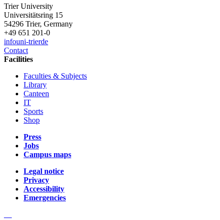
Trier University
Universitätsring 15
54296 Trier, Germany
+49 651 201-0
info
uni-trier
de
Contact
Facilities
Faculties & Subjects
Library
Canteen
IT
Sports
Shop
Press
Jobs
Campus maps
Legal notice
Privacy
Accessibility
Emergencies