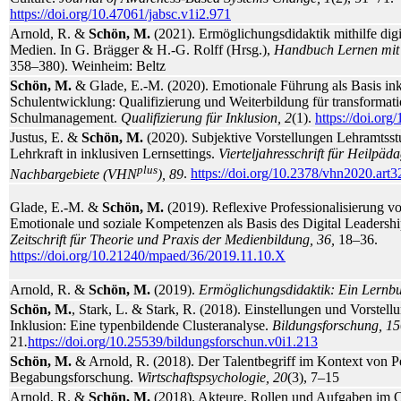
https://doi.org/10.47061/jabsc.v1i2.971
Arnold, R. &
Schön, M.
(2021). Ermöglichungsdidaktik mithilfe digi
Medien. In G. Brägger & H.-G. Rolff (Hrsg.),
Handbuch Lernen mit 
358–380). Weinheim: Beltz
Schön, M.
& Glade, E.-M. (2020). Emotionale Führung als Basis ink
Schulentwicklung: Qualifizierung und Weiterbildung für transformati
Schulmanagement.
Qualifizierung für Inklusion, 2
(1).
https://doi.org
Justus, E. &
Schön, M.
(2020). Subjektive Vorstellungen Lehramtsstu
Lehrkraft in inklusiven Lernsettings.
Vierteljahresschrift für Heilpäd
plus
Nachbargebiete (VHN
), 89
.
https://doi.org/10.2378/vhn2020.art3
Glade, E.-M. &
Schön, M.
(2019). Reflexive Professionalisierung v
Emotionale und soziale Kompetenzen als Basis des Digital Leadersh
Zeitschrift für Theorie und Praxis der Medienbildung
, 36,
18–36.
https://doi.org/10.21240/mpaed/36/2019.11.10.X
Arnold, R. &
Schön, M.
(2019).
Ermöglichungsdidaktik: Ein Lernb
Schön, M.
, Stark, L. & Stark, R. (2018). Einstellungen und Vorstell
Inklusion: Eine typenbildende Clusteranalyse.
Bildungsforschung, 15
21
.
https://doi.org/10.25539/bildungsforschun.v0i1.213
Schön, M.
& Arnold, R. (2018). Der Talentbegriff im Kontext von 
Begabungsforschung.
Wirtschaftspsychologie, 20
(3), 7–15
Arnold, R. &
Schön, M.
(2018). Akteure, Rollen und Aufgaben im Q