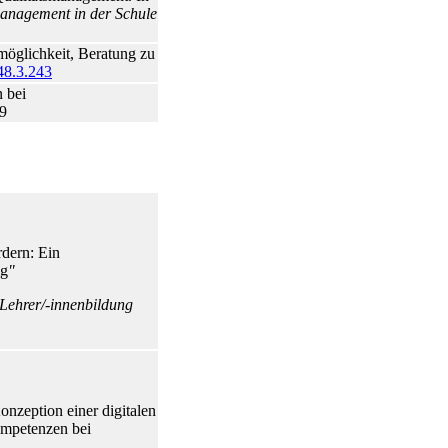
anagement in der Schule
öglichkeit, Beratung zu
.48.3.243
n bei
19
rdern: Ein
ng
"
 Lehrer/-innenbildung
onzeption einer digitalen
ompetenzen bei