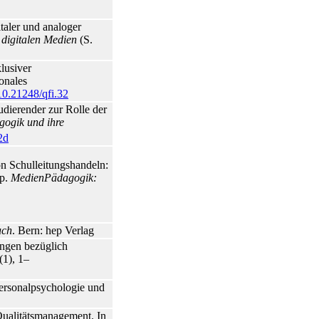
taler und analoger
digitalen Medien
(S.
lusiver
onales
/10.21248/qfi.32
dierender zur Rolle der
agogik und ihre
2d
on Schulleitungshandeln:
ip.
MedienPädagogik:
uch
. Bern: hep Verlag
ungen bezüglich
(1), 1–
Personalpsychologie und
ualitätsmanagement. In