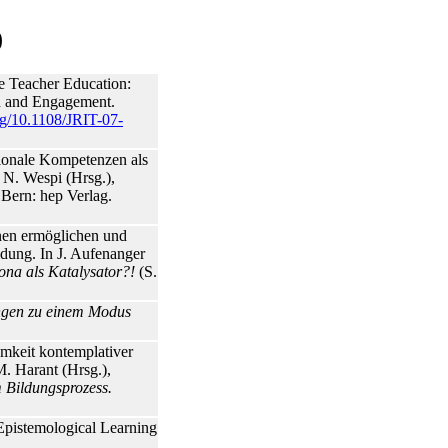
)
 Teacher Education:
on and Engagement.
org/10.1108/JRIT-07-
ionale Kompetenzen als
& N. Wespi (Hrsg.),
 Bern: hep Verlag.
rnen ermöglichen und
ldung. In J. Aufenanger
rona als Katalysator?!
(S.
ngen zu einem Modus
mkeit kontemplativer
M. Harant (Hrsg.),
 Bildungsprozess.
Epistemological Learning