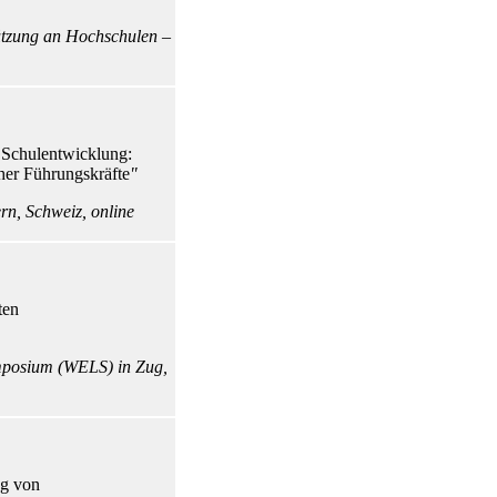
tützung an Hochschulen –
e Schulentwicklung:
her Führungskräfte
"
rn, Schweiz, online
ten
mposium (WELS) in Zug,
ng von