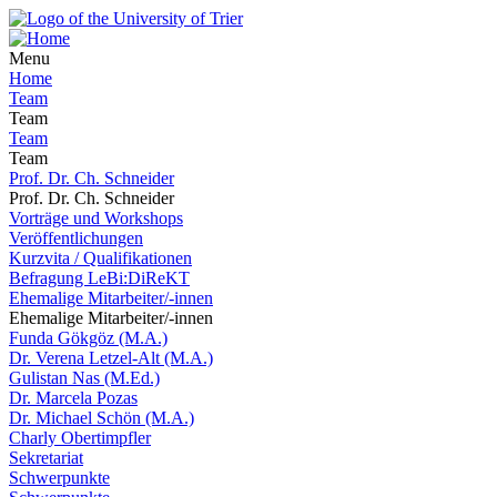
Menu
Home
Team
Team
Team
Team
Prof. Dr. Ch. Schneider
Prof. Dr. Ch. Schneider
Vorträge und Workshops
Veröffentlichungen
Kurzvita / Qualifikationen
Befragung LeBi:DiReKT
Ehemalige Mitarbeiter/-innen
Ehemalige Mitarbeiter/-innen
Funda Gökgöz (M.A.)
Dr. Verena Letzel-Alt (M.A.)
Gulistan Nas (M.Ed.)
Dr. Marcela Pozas
Dr. Michael Schön (M.A.)
Charly Obertimpfler
Sekretariat
Schwerpunkte