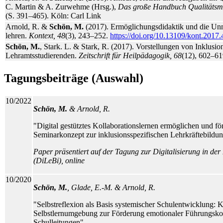
C. Martin & A. Zurwehme (Hrsg.),
Das große Handbuch Qualitätsm
(S. 391–465). Köln: Carl Link
Arnold, R. &
Schön, M.
(2017). Ermöglichungsdidaktik und die Unm
lehren.
Kontext, 48
(3), 243–252.
https://doi.org/10.13109/kont.2017
Schön, M.
, Stark. L. & Stark, R. (2017). Vorstellungen von Inklusio
Lehramtsstudierenden.
Zeitschrift für Heilpädagogik, 68
(12), 602–6
Tagungsbeiträge (Auswahl)
10/2022
Schön, M.
& Arnold, R.
"Digital gestütztes Kollaborationslernen ermöglichen und fö
Seminarkonzept zur inklusionsspezifischen Lehrkräftebildu
Paper präsentiert auf der Tagung zur Digitalisierung in der
(DiLeBi), online
10/2020
Schön, M.
, Glade, E.-M. & Arnold, R.
"Selbstreflexion als Basis systemischer Schulentwicklung: K
Selbstlernumgebung zur Förderung emotionaler Führungsk
Schulleitungen"