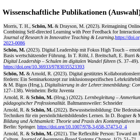
Wissenschaftliche Publikationen (Auswahl
Morris, T. H.,
Schön, M.
& Drayson, M. (2023). Reimagining Online
Combining Self-directed Learning with Peer Feedback for Interacti
Journal of Research in Innovative Teaching & Learning.
https://doi.
2023-0086
Schön, M.
(2023). Digital Leadership mit Fokus High Touch – emot
Basis wertschätzender Führung. In T. Röhl, J. Breitschaft, E. Burri 
Digital Leadership – Schulen im digitalen Wandel führen
(S. 37–49).
https://doi.org/10.36933/9783035523393
Schön, M.
& Arnold, R. (2023). Digital gestütztes Kollaborationsle
fördern: Ein Seminarkonzept zur inklusionsspezifischen Lehrkräftebi
& M. Bigos (Hrsg.),
Digitalisierung in der Lehrer:innenbildung: Co
127–138). Weinheim: Beltz Juventa
Arnold, R. &
Schön, M.
(Hrsg.) (2022).
Lernbegleitung – Anmerku
pädagogischer Professionalität.
Baltmannsweiler: Schneider
Arnold, R. &
Schön, M.
(2022). Bewusstseinsbildung: Die Bedeutsa
Techniken für ein persönlichkeitsbildendes Lernen. In D. Bogner & 
Bildung und Achtsamkeit: Theorie und Praxis des Kontemplativen im
Berlin: Springer.
https://doi.org/10.1007/978-3-658-37473-0_4
Arnold, R. &
Schön, M.
(2021). The Reflexible Person: Toward an 
Culture.
Journal of Awareness-Based Systems Change, 1
(2), 51–71.