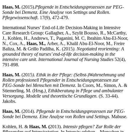
Haas, M.
(2015).
Pflegende in Entscheidungsprozessen zur PEG-
Sonde bei Demenz. Eine Analyse von Settings und Rollen
.
Pflegewissenschaft
. 17(9), 472-479.
International Nurses’ End-of-Life Decision-Making in Intensive
Care Research Group: Gallagher, A., Szylit Bousso, R., McCarthy,
J., Kohlen, H., Andrews, T., Paganini, M. C, Ibrahim Abu-El-Noor,
N., Cox, A.,
Haas, M.,
Arber, A., Khalil Abu-El-Noor, M., Freire
Baliza, M. & Grillo Padilha, K. (2015
). Negotiated reorienting: A
grounded theory of nurses’ end-of-life decision-making in the
intensive care unit
.
International Journal of Nursing Studies
52(4),
791-898.
Haas, M.
(2015
). Ethik in der Pflege: (Selbst-)Wahrnehmung und
Rollen professionell Pflegender in Entscheidungsprozessen zur
PEG-Sonde bei Menschen mit Demenz
.
In Coors, M., Simon, A. &
Stiemerling, M. (Hrsg
.), Ethikberatung in Pflege und ambulanter
Versorgung. Modelle und theoretische Grundlagen.
(S. 33-44).
Jakobs.
Haas, M.
(2014).
Pflegende in Entscheidungsprozessen zur PEG-
Sonde bei Demenz. Eine Analyse von Rollen und Settings.
Mabuse.
Kohlen, H. &
Haas, M. (
2013).
Intensiv pflegen? Zur Rolle der
Pflegenden auf Intensivstation.
In Intensiv erleben – Menschen in