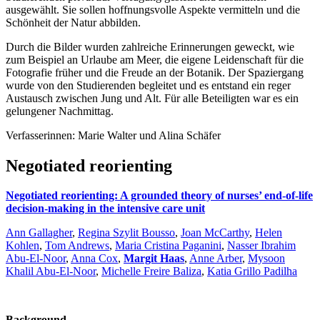
ausgewählt. Sie sollen hoffnungsvolle Aspekte vermitteln und die
Schönheit der Natur abbilden.
Durch die Bilder wurden zahlreiche Erinnerungen geweckt, wie
zum Beispiel an Urlaube am Meer, die eigene Leidenschaft für die
Fotografie früher und die Freude an der Botanik. Der Spaziergang
wurde von den Studierenden begleitet und es entstand ein reger
Austausch zwischen Jung und Alt. Für alle Beteiligten war es ein
gelungener Nachmittag.
Verfasserinnen: Marie Walter und Alina Schäfer
Negotiated reorienting
Negotiated reorienting: A grounded theory of nurses’ end-of-life
decision-making in the intensive care unit
Ann Gallagher
,
Regina Szylit Bousso
,
Joan McCarthy
,
Helen
Kohlen
,
Tom Andrews
,
Maria Cristina Paganini
,
Nasser Ibrahim
Abu-El-Noor
,
Anna Cox
,
Margit Haas
,
Anne Arber
,
Mysoon
Khalil Abu-El-Noor
,
Michelle Freire Baliza
,
Katia Grillo Padilha
Background