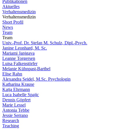
Publikationen
Aktuelles
Verhaltensmedizin
Verhaltensmedizin
Short Profil
News
Team
Team
Univ.-Prof. Dr. Stefan M. Schulz, Dipl.-Psych.
Janine Leonhard, M. Sc.
Mariami Janjgava
Leanne Torgersen
Luisa Falkenstörfer
Melanie Kühnpast-Barthel
Elise Rahn
Alexandra Seidel, M.Sc. Psychologin
Katharina Krause
Katja Ehrmann
Luca Isabelle Spajic
Dennis Göpfert
Marie Lessel
Antonia Tebbe
Jessie Serrano
Research
Teaching