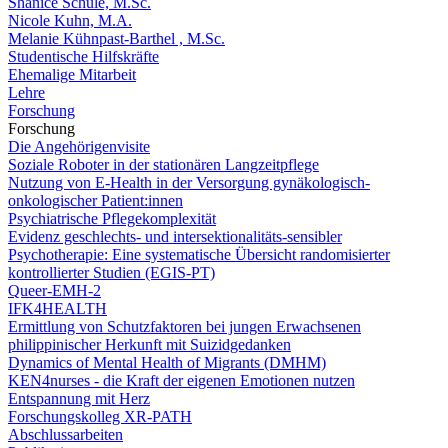
Shanice Schüle, M.Sc.
Nicole Kuhn, M.A.
Melanie Kühnpast-Barthel , M.Sc.
Studentische Hilfskräfte
Ehemalige Mitarbeit
Lehre
Forschung
Forschung
Die Angehörigenvisite
Soziale Roboter in der stationären Langzeitpflege
Nutzung von E-Health in der Versorgung gynäkologisch-
onkologischer Patient:innen
Psychiatrische Pflegekomplexität
Evidenz geschlechts- und intersektionalitäts-sensibler
Psychotherapie: Eine systematische Übersicht randomisierter
kontrollierter Studien (EGIS-PT)
Queer-EMH-2
IFK4HEALTH
Ermittlung von Schutzfaktoren bei jungen Erwachsenen
philippinischer Herkunft mit Suizidgedanken
Dynamics of Mental Health of Migrants (DMHM)
KEN4nurses - die Kraft der eigenen Emotionen nutzen
Entspannung mit Herz
Forschungskolleg XR-PATH
Abschlussarbeiten