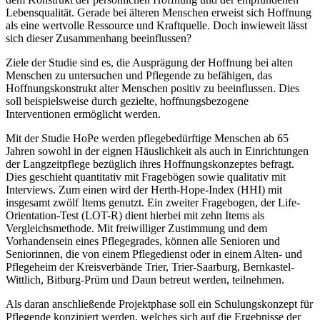
Lebensqualität. Gerade bei älteren Menschen erweist sich Hoffnung
als eine wertvolle Ressource und Kraftquelle. Doch inwieweit lässt
sich dieser Zusammenhang beeinflussen?
Ziele der Studie sind es, die Ausprägung der Hoffnung bei alten
Menschen zu untersuchen und Pflegende zu befähigen, das
Hoffnungskonstrukt alter Menschen positiv zu beeinflussen. Dies
soll beispielsweise durch gezielte, hoffnungsbezogene
Interventionen ermöglicht werden.
Mit der Studie HoPe werden pflegebedürftige Menschen ab 65
Jahren sowohl in der eignen Häuslichkeit als auch in Einrichtungen
der Langzeitpflege bezüglich ihres Hoffnungskonzeptes befragt.
Dies geschieht quantitativ mit Fragebögen sowie qualitativ mit
Interviews. Zum einen wird der Herth-Hope-Index (HHI) mit
insgesamt zwölf Items genutzt. Ein zweiter Fragebogen, der Life-
Orientation-Test (LOT-R) dient hierbei mit zehn Items als
Vergleichsmethode. Mit freiwilliger Zustimmung und dem
Vorhandensein eines Pflegegrades, können alle Senioren und
Seniorinnen, die von einem Pflegedienst oder in einem Alten- und
Pflegeheim der Kreisverbände Trier, Trier-Saarburg, Bernkastel-
Wittlich, Bitburg-Prüm und Daun betreut werden, teilnehmen.
Als daran anschließende Projektphase soll ein Schulungskonzept für
Pflegende konzipiert werden, welches sich auf die Ergebnisse der