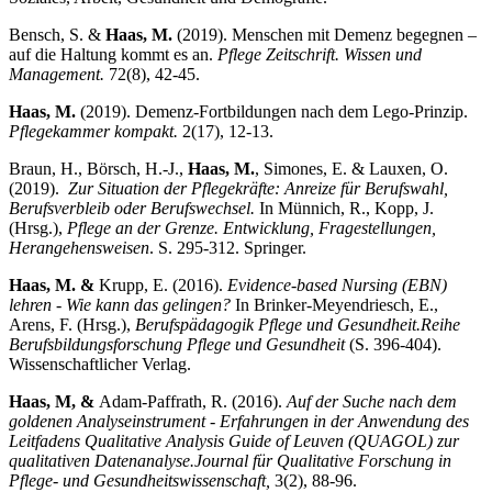
Bensch, S. &
Haas, M.
(2019). Menschen mit Demenz begegnen –
auf die Haltung kommt es an.
Pflege Zeitschrift. Wissen und
Management.
72(8), 42-45.
Haas, M.
(2019). Demenz-Fortbildungen nach dem Lego-Prinzip.
Pflegekammer kompakt.
2(17), 12-13.
Braun, H., Börsch, H.-J.,
Haas, M.
, Simones, E. & Lauxen, O.
(2019).
Zur Situation der Pflegekräfte: Anreize für Berufswahl,
Berufsverbleib oder Berufswechsel
.
In Münnich, R., Kopp, J.
(Hrsg.),
Pflege an der Grenze. Entwicklung, Fragestellungen,
Herangehensweisen
. S. 295-312. Springer.
Haas, M. &
Krupp, E. (2016).
Evidence-based Nursing (EBN)
lehren - Wie kann das gelingen?
In Brinker-Meyendriesch, E.,
Arens, F. (Hrsg.),
Berufspädagogik Pflege und Gesundheit.
Reihe
Berufsbildungsforschung Pflege und Gesundheit
(S. 396-404).
Wissenschaftlicher Verlag.
Haas, M, &
Adam-Paffrath, R. (2016).
Auf der Suche nach dem
goldenen Analyseinstrument - Erfahrungen in der Anwendung des
Leitfadens Qualitative Analysis Guide of Leuven (QUAGOL) zur
qualitativen Datenanalyse.
Journal für Qualitative Forschung in
Pflege- und Gesundheitswissenschaft,
3(2), 88-96.