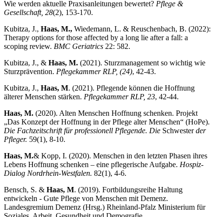
Wie werden aktuelle Praxisanleitungen bewertet?
Pflege &
Gesellschaft, 28
(2), 153-170.
Kubitza, J.,
Haas, M.,
Wiedemann, L. & Reuschenbach, B. (2022):
Therapy options for those affected by a long lie after a fall: a
scoping review.
BMC Geriatrics
22: 582.
Kubitza, J., &
Haas, M.
(2021). Sturzmanagement so wichtig wie
Sturzprävention.
Pflegekammer RLP, (24)
, 42-43.
Kubitza, J.,
Haas, M
. (2021). Pflegende können die Hoffnung
älterer Menschen stärken.
Pflegekammer RLP, 23
, 42-44.
Haas, M.
(2020). Alten Menschen Hoffnung schenken. Projekt
„Das Konzept der Hoffnung in der Pflege alter Menschen“ (HoPe).
Die Fachzeitschrift für professionell Pflegende. Die
Schwester
der
Pfleger.
59(1), 8-10.
Haas, M.
& Kopp, I. (2020). Menschen in den letzten Phasen ihres
Lebens Hoffnung schenken – eine pflegerische Aufgabe.
Hospiz-
Dialog Nordrhein-Westfalen.
82(1), 4-6.
Bensch, S. &
Haas, M
. (2019). Fortbildungsreihe Haltung
entwickeln - Gute Pflege von Menschen mit Demenz.
Landesgremium Demenz (Hrsg.) Rheinland-Pfalz Ministerium für
Soziales, Arbeit, Gesundheit und Demografie.