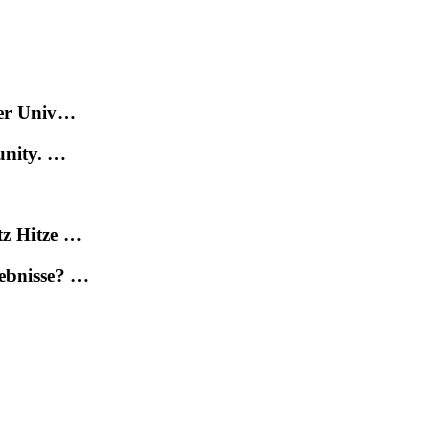
der Univ…
unity. …
tz Hitze …
gebnisse? …