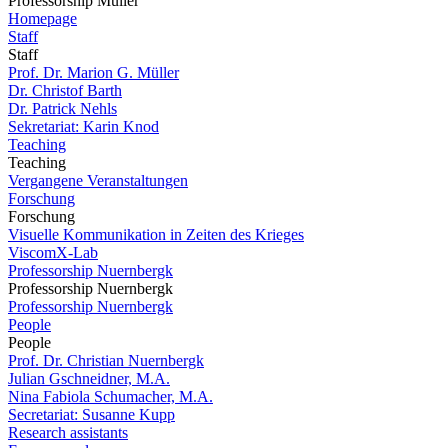
Professorship Müller
Homepage
Staff
Staff
Prof. Dr. Marion G. Müller
Dr. Christof Barth
Dr. Patrick Nehls
Sekretariat: Karin Knod
Teaching
Teaching
Vergangene Veranstaltungen
Forschung
Forschung
Visuelle Kommunikation in Zeiten des Krieges
ViscomX-Lab
Professorship Nuernbergk
Professorship Nuernbergk
Professorship Nuernbergk
People
People
Prof. Dr. Christian Nuernbergk
Julian Gschneidner, M.A.
Nina Fabiola Schumacher, M.A.
Secretariat: Susanne Kupp
Research assistants