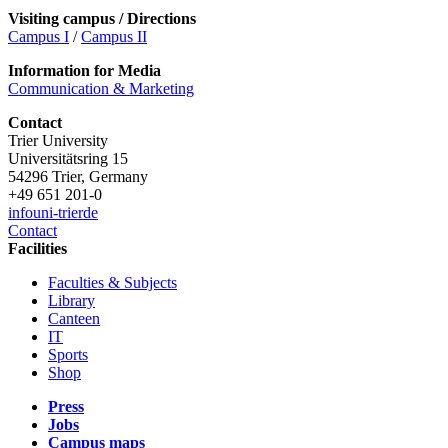
Visiting campus / Directions
Campus I
/
Campus II
Information for Media
Communication & Marketing
Contact
Trier University
Universitätsring 15
54296 Trier, Germany
+49 651 201-0
info
uni-trier
de
Contact
Facilities
Faculties & Subjects
Library
Canteen
IT
Sports
Shop
Press
Jobs
Campus maps