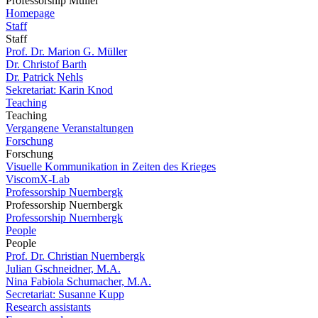
Professorship Müller
Homepage
Staff
Staff
Prof. Dr. Marion G. Müller
Dr. Christof Barth
Dr. Patrick Nehls
Sekretariat: Karin Knod
Teaching
Teaching
Vergangene Veranstaltungen
Forschung
Forschung
Visuelle Kommunikation in Zeiten des Krieges
ViscomX-Lab
Professorship Nuernbergk
Professorship Nuernbergk
Professorship Nuernbergk
People
People
Prof. Dr. Christian Nuernbergk
Julian Gschneidner, M.A.
Nina Fabiola Schumacher, M.A.
Secretariat: Susanne Kupp
Research assistants