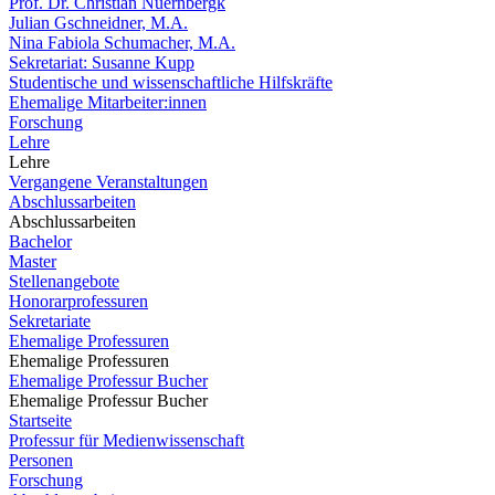
Prof. Dr. Christian Nuernbergk
Julian Gschneidner, M.A.
Nina Fabiola Schumacher, M.A.
Sekretariat: Susanne Kupp
Studentische und wissenschaftliche Hilfskräfte
Ehemalige Mitarbeiter:innen
Forschung
Lehre
Lehre
Vergangene Veranstaltungen
Abschlussarbeiten
Abschlussarbeiten
Bachelor
Master
Stellenangebote
Honorarprofessuren
Sekretariate
Ehemalige Professuren
Ehemalige Professuren
Ehemalige Professur Bucher
Ehemalige Professur Bucher
Startseite
Professur für Medienwissenschaft
Personen
Forschung