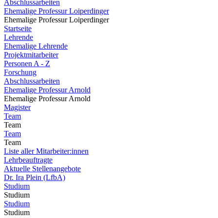
Abschlussarbeiten
Ehemalige Professur Loiperdinger
Ehemalige Professur Loiperdinger
Startseite
Lehrende
Ehemalige Lehrende
Projektmitarbeiter
Personen A - Z
Forschung
Abschlussarbeiten
Ehemalige Professur Arnold
Ehemalige Professur Arnold
Magister
Team
Team
Team
Team
Liste aller Mitarbeiter:innen
Lehrbeauftragte
Aktuelle Stellenangebote
Dr. Ira Plein (LfbA)
Studium
Studium
Studium
Studium