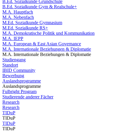
B.Ed. Sozialkunde Grundschule
B.Ed. Sozialkunde Gym & Realschule+
M.A. Hauptfach
M.A. Nebenfach
M.Ed. Sozialkunde Gymnasium
M.Ed. Sozialkunde RS+
M.A. Demokratische Politik und Kommunikation
M.A. IEPP
M.A. European & East Asian Governance
M.A. Internationale Beziehungen & Diplomatie
M.A. Internationale Beziehungen & Diplomatie
Studiengang
Standort
IBID Community
Bewerbung
Auslandsprogramme
Auslandsprogramme
Fulbright Program
Studierende anderer Fächer
Research
Research
TIDuP
TIDuP
TIDuP
TIDuP