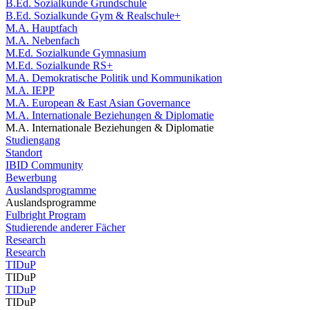
B.Ed. Sozialkunde Grundschule
B.Ed. Sozialkunde Gym & Realschule+
M.A. Hauptfach
M.A. Nebenfach
M.Ed. Sozialkunde Gymnasium
M.Ed. Sozialkunde RS+
M.A. Demokratische Politik und Kommunikation
M.A. IEPP
M.A. European & East Asian Governance
M.A. Internationale Beziehungen & Diplomatie
M.A. Internationale Beziehungen & Diplomatie
Studiengang
Standort
IBID Community
Bewerbung
Auslandsprogramme
Auslandsprogramme
Fulbright Program
Studierende anderer Fächer
Research
Research
TIDuP
TIDuP
TIDuP
TIDuP