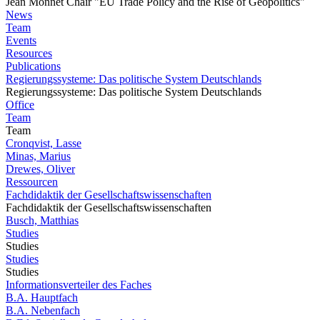
Jean Monnet Chair "EU Trade Policy and the Rise of Geopolitics"
News
Team
Events
Resources
Publications
Regierungssysteme: Das politische System Deutschlands
Regierungssysteme: Das politische System Deutschlands
Office
Team
Team
Cronqvist, Lasse
Minas, Marius
Drewes, Oliver
Ressourcen
Fachdidaktik der Gesellschaftswissenschaften
Fachdidaktik der Gesellschaftswissenschaften
Busch, Matthias
Studies
Studies
Studies
Studies
Informationsverteiler des Faches
B.A. Hauptfach
B.A. Nebenfach