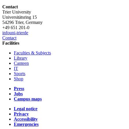
Contact
Trier University
Universitätsring 15
54296 Trier, Germany
+49 651 201-0
info
uni-trier
de
Contact
Facilities
Faculties & Subjects
Library
Canteen
IT
Sports
Shop
Press
Jobs
Campus maps
Legal notice
Privacy
Accessibility
Emergencies