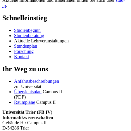
Aktuelle Informationen und Materialien finden Sie auch über
stud-
ip
.
Schnelleinstieg
Studienbeginn
Studienberatung
Aktuelle Lehrveranstaltungen
Stundenplan
Forschung
Kontakt
Ihr Weg zu uns
Anfahrtsbeschreibungen
zur Universität
Übersichtsplan
Campus II
(PDF)
Raumpläne
Campus II
Universität Trier (
FB IV)
Informatikwissenschaften
Gebäude H / Campus II
D-54286 Trier