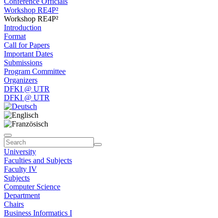
Conference Officials
Workshop RE4P²
Workshop RE4P²
Introduction
Format
Call for Papers
Important Dates
Submissions
Program Committee
Organizers
DFKI @ UTR
DFKI @ UTR
University
Faculties and Subjects
Faculty IV
Subjects
Computer Science
Department
Chairs
Business Informatics I