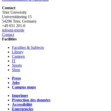
Contact
Trier University
Universitätsring 15
54296 Trier, Germany
+49 651 201-0
info
uni-trier
de
Contact
Facilities
Faculties & Subjects
Library
Canteen
IT
Sports
Shop
Press
Jobs
Campus maps
Imprimer
Protection des données
Accessibilité
Emergencies