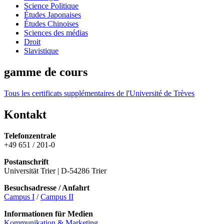
Science Politique
Études Japonaises
Études Chinoises
Sciences des médias
Droit
Slavistique
gamme de cours
Tous les certificats supplémentaires de l'Université de Trèves
Kontakt
Telefonzentrale
+49 651 / 201-0
Postanschrift
Universität Trier | D-54286 Trier
Besuchsadresse / Anfahrt
Campus I
/
Campus II
Informationen für Medien
Kommunikation & Marketing