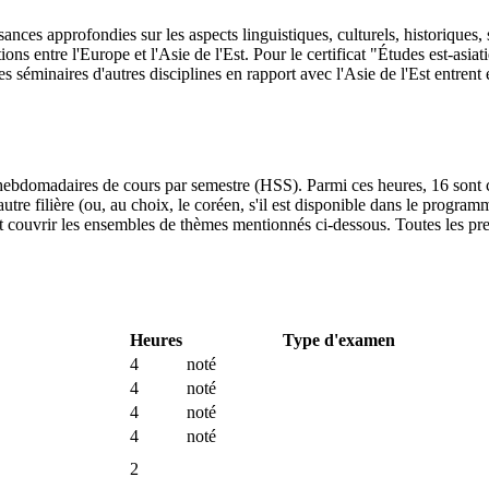
sances approfondies sur les aspects linguistiques, culturels, historique
ations entre l'Europe et l'Asie de l'Est. Pour le certificat "Études est-as
es séminaires d'autres disciplines en rapport avec l'Asie de l'Est entrent
 hebdomadaires de cours par semestre (HSS). Parmi ces heures, 16 sont c
'autre filière (ou, au choix, le coréen, s'il est disponible dans le progr
ent couvrir les ensembles de thèmes mentionnés ci-dessous. Toutes les pre
Heures
Type d'examen
4
noté
4
noté
4
noté
4
noté
2