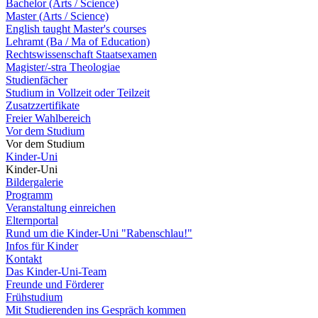
Bachelor (Arts / Science)
Master (Arts / Science)
English taught Master's courses
Lehramt (Ba / Ma of Education)
Rechtswissenschaft Staatsexamen
Magister/-stra Theologiae
Studienfächer
Studium in Vollzeit oder Teilzeit
Zusatzzertifikate
Freier Wahlbereich
Vor dem Studium
Vor dem Studium
Kinder-Uni
Kinder-Uni
Bildergalerie
Programm
Veranstaltung einreichen
Elternportal
Rund um die Kinder-Uni "Rabenschlau!"
Infos für Kinder
Kontakt
Das Kinder-Uni-Team
Freunde und Förderer
Frühstudium
Mit Studierenden ins Gespräch kommen