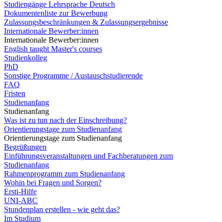
Studiengänge Lehrsprache Deutsch
Dokumentenliste zur Bewerbung
Zulassungsbeschränkungen & Zulassungsergebnisse
Internationale Bewerber:innen
Internationale Bewerber:innen
English taught Master's courses
Studienkolleg
PhD
Sonstige Programme / Austauschstudierende
FAQ
Fristen
Studienanfang
Studienanfang
Was ist zu tun nach der Einschreibung?
Orientierungstage zum Studienanfang
Orientierungstage zum Studienanfang
Begrüßungen
Einführungsveranstaltungen und Fachberatungen zum
Studienanfang
Rahmenprogramm zum Studienanfang
Wohin bei Fragen und Sorgen?
Ersti-Hilfe
UNI-ABC
Stundenplan erstellen - wie geht das?
Im Studium