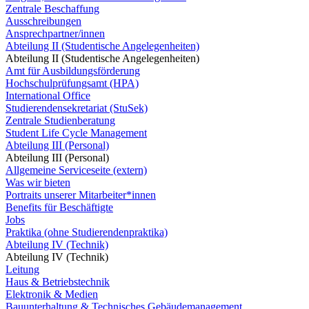
Zentrale Beschaffung
Ausschreibungen
Ansprechpartner/innen
Abteilung II (Studentische Angelegenheiten)
Abteilung II (Studentische Angelegenheiten)
Amt für Ausbildungsförderung
Hochschulprüfungsamt (HPA)
International Office
Studierendensekretariat (StuSek)
Zentrale Studienberatung
Student Life Cycle Management
Abteilung III (Personal)
Abteilung III (Personal)
Allgemeine Serviceseite (extern)
Was wir bieten
Portraits unserer Mitarbeiter*innen
Benefits für Beschäftigte
Jobs
Praktika (ohne Studierendenpraktika)
Abteilung IV (Technik)
Abteilung IV (Technik)
Leitung
Haus & Betriebstechnik
Elektronik & Medien
Bauunterhaltung & Technisches Gebäudemanagement