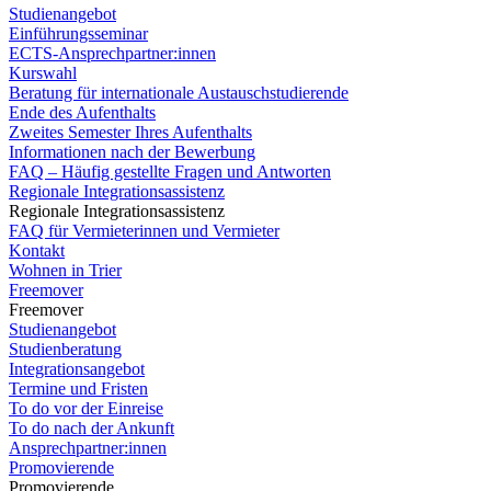
Studienangebot
Einführungsseminar
ECTS-Ansprechpartner:innen
Kurswahl
Beratung für internationale Austauschstudierende
Ende des Aufenthalts
Zweites Semester Ihres Aufenthalts
Informationen nach der Bewerbung
FAQ – Häufig gestellte Fragen und Antworten
Regionale Integrationsassistenz
Regionale Integrationsassistenz
FAQ für Vermieterinnen und Vermieter
Kontakt
Wohnen in Trier
Freemover
Freemover
Studienangebot
Studienberatung
Integrationsangebot
Termine und Fristen
To do vor der Einreise
To do nach der Ankunft
Ansprechpartner:innen
Promovierende
Promovierende