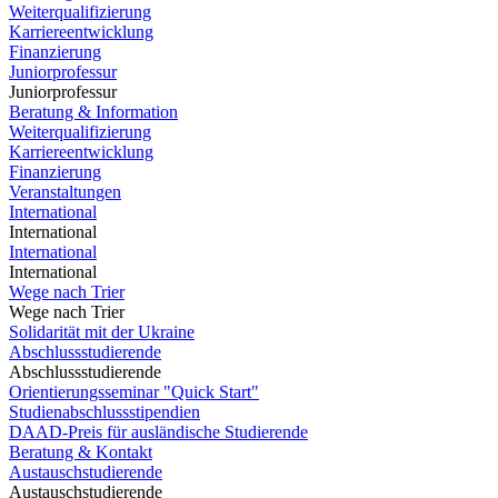
Weiterqualifizierung
Karriereentwicklung
Finanzierung
Juniorprofessur
Juniorprofessur
Beratung & Information
Weiterqualifizierung
Karriereentwicklung
Finanzierung
Veranstaltungen
International
International
International
International
Wege nach Trier
Wege nach Trier
Solidarität mit der Ukraine
Abschlussstudierende
Abschlussstudierende
Orientierungsseminar "Quick Start"
Studienabschlussstipendien
DAAD-Preis für ausländische Studierende
Beratung & Kontakt
Austauschstudierende
Austauschstudierende