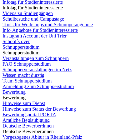
Infotag für Studieninteressierte
Infotag für Studieninteressierte
Videos zu Studiengängen
Schulbesuche und Campustage
Tools für Workshops und Schnupperangebote
Info-Angebote für Studieninteressierte
Instagram Account der Uni Trier
School´s over
Schnupperstudium
Schnupperstudium
Veranstaltungen zum Schnuppern
FAQ Schnupperstudium
Schnupperveranstaltungen im Netz
Wissen macht durstig
Team Schnupperstudium
Anmeldung zum Schnupperstudium
Bewerbung
Bewerbung
Hinweise zum Dienst
Hinweise zum Status der Bewerbung
Bewerbungsportal PORTA
Amtliche Beglaubigung
Deutsche Bewerber:innen
Deutsche Bewerber:innen
Vorgezogenes Abitur in Rheinland-Pfalz