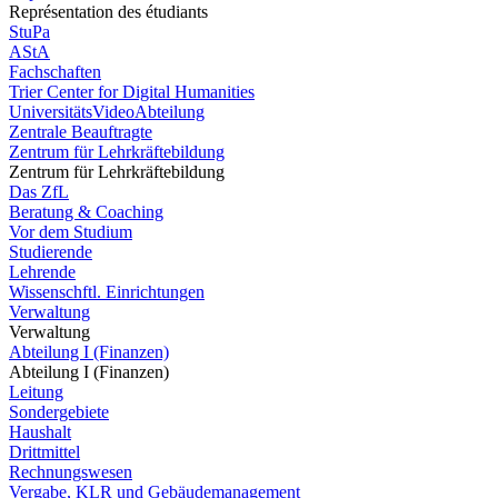
Représentation des étudiants
StuPa
AStA
Fachschaften
Trier Center for Digital Humanities
UniversitätsVideoAbteilung
Zentrale Beauftragte
Zentrum für Lehrkräftebildung
Zentrum für Lehrkräftebildung
Das ZfL
Beratung & Coaching
Vor dem Studium
Studierende
Lehrende
Wissenschftl. Einrichtungen
Verwaltung
Verwaltung
Abteilung I (Finanzen)
Abteilung I (Finanzen)
Leitung
Sondergebiete
Haushalt
Drittmittel
Rechnungswesen
Vergabe, KLR und Gebäudemanagement