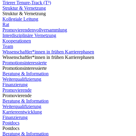
Trierer Tenure-Track (T³)
Struktur & Vernetzung
Struktur & Vernetzung
Kollegiale Leitung
Rat
Promovierendenvollversammlung
Interdisziplinäre Vernetzung
Kooperationen
Team
Wissenschaftler*innen in frühen Karrierephasen
Wissenschaftler*innen in frühen Karrierephasen
Promotionsinteressierte
Promotionsinteressierte
Beratung & Information
Weiterqualifizierung
Finanzierung
Promovierende
Promovierende
Beratung & Information
Weiterqualifizierung
Karriereentwicklung
Finanzierung
Postdocs
Postdocs
Beratung & Information