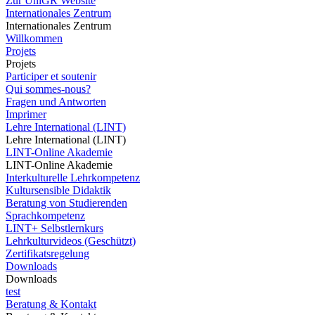
Zur UniGR Website
Internationales Zentrum
Internationales Zentrum
Willkommen
Projets
Projets
Participer et soutenir
Qui sommes-nous?
Fragen und Antworten
Imprimer
Lehre International (LINT)
Lehre International (LINT)
LINT-Online Akademie
LINT-Online Akademie
Interkulturelle Lehrkompetenz
Kultursensible Didaktik
Beratung von Studierenden
Sprachkompetenz
LINT+ Selbstlernkurs
Lehrkulturvideos (Geschützt)
Zertifikatsregelung
Downloads
Downloads
test
Beratung & Kontakt