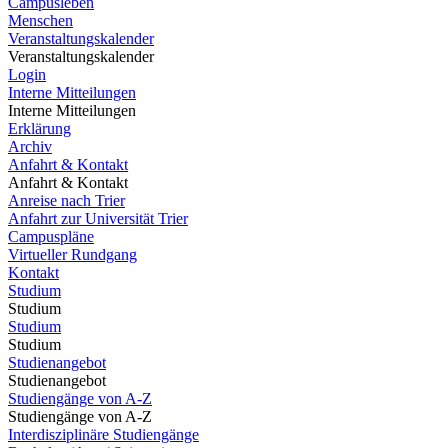
Campusleben
Menschen
Veranstaltungskalender
Veranstaltungskalender
Login
Interne Mitteilungen
Interne Mitteilungen
Erklärung
Archiv
Anfahrt & Kontakt
Anfahrt & Kontakt
Anreise nach Trier
Anfahrt zur Universität Trier
Campuspläne
Virtueller Rundgang
Kontakt
Studium
Studium
Studium
Studium
Studienangebot
Studienangebot
Studiengänge von A-Z
Studiengänge von A-Z
Interdisziplinäre Studiengänge