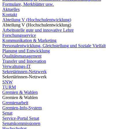
Formulare, Merkblätter usw.
Aktuelles
Kontakt
Abteilung V (Hochschulentwicklung)
Abteilung V (Hochschulentwicklung)
Arbeitsstelle gute und innovative Lehre
Forschungsservice
Kommunikation & Marketing
Personalentwicklung, Gleichstellung und Soziale Vielfalt
Planung und Entwicklung
Qualitätsmanagement
Transfer und Innovation
Verwaltungs-IT
Sekretärinnen-Netzwerk
Sekretärinnen-Netzwerk
SNW
TURM
Gremien & Wahlen
Gremien & Wahlen
Gremienarbeit
Gremien-Info-System
Senat
Service-Portal Senat
Senatskommissionen
Hochschulrat