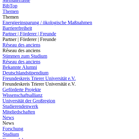
Mensaterrasse
BibTop
Themen
Themen
Energieeinsparung / ökologische Maßnahmen
Barrierefreiheit
Partner | Förderer | Freunde
Partner | Förderer | Freunde
Réseau des anciens
Réseau des anciens
Stimmen zum Studium
Réseau des anciens
Bekannte Alumni
Deutschlandstipendium
Freundeskreis Trierer Universität e.V.
Freundeskreis Trierer Universität e.V.
Geförderte Projekte
Wissenschaftsallianz
Universität der Großregion
Studierendenwerk
Mitgliedschaften
News
News
Forschung
Studium