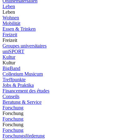
Onlinematerialien
Leben
Leben
Wohnen
Mobilität
Essen & Trinken
Freizeit
Freizeit
Groupes universitaires
uniSPORT
Kultur
Kultur
BigBand
Collegium Musicum
Treffpunkte
Jobs & Praktika
Financement des études
Conseils
Beratung & Service
Forschung
Forschung
Forschung
Forschung
Forschung
Forschungsförderung