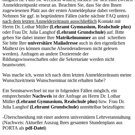
Anmeldezeitpunkt erneut an. Beachten Sie, dass Sie den Ihnen
zugewiesenen Platz aus der ersten Anmeldephase dabei verlieren.
Nehmen Sie ggf. in begründeten Fällen (siehe nächste FAQ unten)
nach dem letzten Anmeldezeitraum ausschließlich
Kontakt mit
Herrn Dr. Lothar Müller
(Lehramt Gymnasium, Realschule plus)
oder Frau Dr. Julia Langhof
(Lehramt Grundschule)
auf. Bitte
geben Sie dabei immer Ihre
Matrikelnummer
an und schreiben
Sie bitte Ihre
universitäre Mailadresse
auch in den eigentlichen
Mailtext (es können manche Absenderadressen nicht gelesen
werden). Anfragen an andere Dozierende der
Bildungswissenschaften oder die Sekretariate werden nicht
beantwortet.
Was mache ich, wenn ich nach dem letzten Anmeldezeitraum meine
Wunschzeit/mein Wunschseminar nicht erhalten habe?
Ein Seminarwechsel ist nur in folgenden Fällen möglich, ein
entsprechender
Nachweis
ist der Anfrage an Herrn Dr. Lothar
Müller
(Lehramt Gymnasium, Realschule plus)
bzw. Frau Dr.
Julia Langhof
(Lehramt Grundschule)
unmittelbar beizufügen:
-Überschneidung mit einer anderen universitären Lehrveranstaltung
(Nachweis: Aktueller Auszug Ihres gesamten Stundenplans aus
PORTA als
pdf-Datei
)