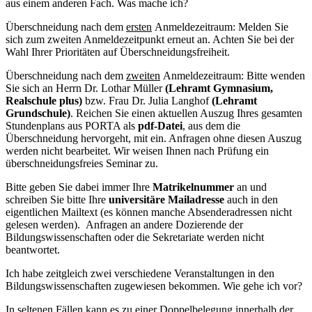
aus einem anderen Fach. Was mache ich?
Überschneidung nach dem
ersten
Anmeldezeitraum: Melden Sie
sich zum zweiten Anmeldezeitpunkt erneut an. Achten Sie bei der
Wahl Ihrer Prioritäten auf Überschneidungsfreiheit.
Überschneidung nach dem
zweiten
Anmeldezeitraum: Bitte wenden
Sie sich an Herrn Dr. Lothar Müller
(Lehramt Gymnasium,
Realschule plus)
bzw. Frau Dr. Julia Langhof
(Lehramt
Grundschule)
. Reichen Sie einen aktuellen Auszug Ihres gesamten
Stundenplans aus PORTA als
pdf-Datei
, aus dem die
Überschneidung hervorgeht, mit ein. Anfragen ohne diesen Auszug
werden nicht bearbeitet. Wir weisen Ihnen nach Prüfung ein
überschneidungsfreies Seminar zu.
Bitte geben Sie dabei immer Ihre
Matrikelnummer
an und
schreiben Sie bitte Ihre
universitäre Mailadresse
auch in den
eigentlichen Mailtext (es können manche Absenderadressen nicht
gelesen werden). Anfragen an andere Dozierende der
Bildungswissenschaften oder die Sekretariate werden nicht
beantwortet.
Ich habe zeitgleich zwei verschiedene Veranstaltungen in den
Bildungswissenschaften zugewiesen bekommen. Wie gehe ich vor?
In seltenen Fällen kann es zu einer Doppelbelegung innerhalb der