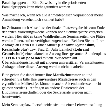
Parallelgruppen an. Eine Zuweisung in die priorisierten
Parallelgruppen kann nicht garantiert werden.
Was mache ich, wenn ich alle Anmeldephasen verpasst oder meine
Anmeldung versehentlich storniert habe?
Im Zeitraum nach Abschluss der finalen Platzvergabe bis zum Ende
der ersten Vorlesungswoche können noch Seminarplätze vergeben
werden. Hier gibt es keine Wahlfreiheit zu Seminarzeiten, die Plätze
werden Ihnen, sofern verfügbar, zugewiesen. Reichen Sie mit Ihrer
Anfrage an Herrn Dr. Lothar Müller
(Lehramt Gymnasium,
Realschule plus)
bzw. Frau Dr. Julia Langhof
(Lehramt
Grundschule)
einen aktuellen Auszug Ihres gesamten Stundenplans
aus PORTA als
pdf-Datei
mit ein. Wir achten auf
Überschneidungsfreiheit mit anderen universitären Veranstaltungen.
Anfragen ohne diesen Auszug werden nicht bearbeitet.
Bitte geben Sie dabei immer Ihre
Matrikelnummer
an und
schreiben Sie bitte Ihre
universitäre Mailadresse
auch in den
eigentlichen Mailtext (es können manche Absenderadressen nicht
gelesen werden). Anfragen an andere Dozierende der
Bildungswissenschaften oder die Sekretariate werden nicht
beantwortet.
Mein Seminarplatz überschneidet sich mit einer Lehrveranstaltung