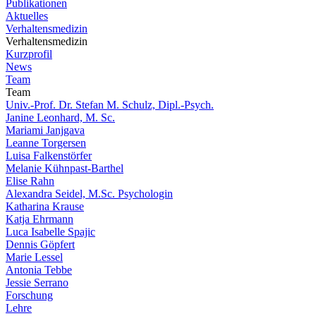
Publikationen
Aktuelles
Verhaltensmedizin
Verhaltensmedizin
Kurzprofil
News
Team
Team
Univ.-Prof. Dr. Stefan M. Schulz, Dipl.-Psych.
Janine Leonhard, M. Sc.
Mariami Janjgava
Leanne Torgersen
Luisa Falkenstörfer
Melanie Kühnpast-Barthel
Elise Rahn
Alexandra Seidel, M.Sc. Psychologin
Katharina Krause
Katja Ehrmann
Luca Isabelle Spajic
Dennis Göpfert
Marie Lessel
Antonia Tebbe
Jessie Serrano
Forschung
Lehre