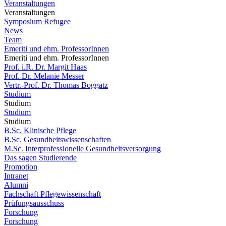
Veranstaltungen
Veranstaltungen
Symposium Refugee
News
Team
Emeriti und ehm. ProfessorInnen
Emeriti und ehm. ProfessorInnen
Prof. i.R. Dr. Margit Haas
Prof. Dr. Melanie Messer
Vertr.-Prof. Dr. Thomas Boggatz
Studium
Studium
Studium
Studium
B.Sc. Klinische Pflege
B.Sc. Gesundheitswissenschaften
M.Sc. Interprofessionelle Gesundheitsversorgung
Das sagen Studierende
Promotion
Intranet
Alumni
Fachschaft Pflegewissenschaft
Prüfungsausschuss
Forschung
Forschung