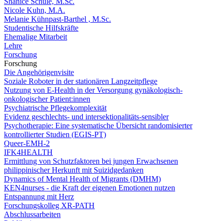
Shanice Schüle, M.Sc.
Nicole Kuhn, M.A.
Melanie Kühnpast-Barthel , M.Sc.
Studentische Hilfskräfte
Ehemalige Mitarbeit
Lehre
Forschung
Forschung
Die Angehörigenvisite
Soziale Roboter in der stationären Langzeitpflege
Nutzung von E-Health in der Versorgung gynäkologisch-
onkologischer Patient:innen
Psychiatrische Pflegekomplexität
Evidenz geschlechts- und intersektionalitäts-sensibler
Psychotherapie: Eine systematische Übersicht randomisierter
kontrollierter Studien (EGIS-PT)
Queer-EMH-2
IFK4HEALTH
Ermittlung von Schutzfaktoren bei jungen Erwachsenen
philippinischer Herkunft mit Suizidgedanken
Dynamics of Mental Health of Migrants (DMHM)
KEN4nurses - die Kraft der eigenen Emotionen nutzen
Entspannung mit Herz
Forschungskolleg XR-PATH
Abschlussarbeiten