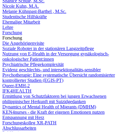
Shanice Schüle, M.Sc.
Nicole Kuhn, M.A.
Melanie Kühnpast-Barthel , M.Sc.
Studentische Hilfskräfte
Ehemalige Mitarbeit
Lehre
Forschung
Forschung
Die Angehörigenvisite
Soziale Roboter in der stationären Langzeitpflege
Nutzung von E-Health in der Versorgung gynäkologisch-
onkologischer Patient:innen
Psychiatrische Pflegekomplexität
Evidenz geschlechts- und intersektionalitäts-sensibler
Psychotherapie: Eine systematische Übersicht randomisierter
kontrollierter Studien (EGIS-PT)
Queer-EMH-2
IFK4HEALTH
Ermittlung von Schutzfaktoren bei jungen Erwachsenen
philippinischer Herkunft mit Suizidgedanken
Dynamics of Mental Health of Migrants (DMHM)
KEN4nurses - die Kraft der eigenen Emotionen nutzen
Entspannung mit Herz
Forschungskolleg XR-PATH
Abschlussarbeiten