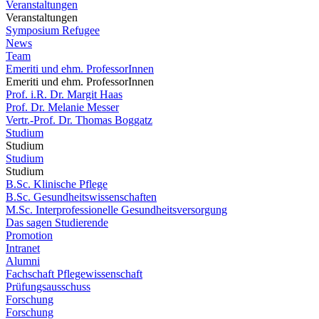
Veranstaltungen
Veranstaltungen
Symposium Refugee
News
Team
Emeriti und ehm. ProfessorInnen
Emeriti und ehm. ProfessorInnen
Prof. i.R. Dr. Margit Haas
Prof. Dr. Melanie Messer
Vertr.-Prof. Dr. Thomas Boggatz
Studium
Studium
Studium
Studium
B.Sc. Klinische Pflege
B.Sc. Gesundheitswissenschaften
M.Sc. Interprofessionelle Gesundheitsversorgung
Das sagen Studierende
Promotion
Intranet
Alumni
Fachschaft Pflegewissenschaft
Prüfungsausschuss
Forschung
Forschung