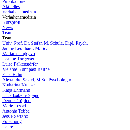
Publikationen
Aktuelles
Verhaltensmedizin
Verhaltensmedizin
Kurzprofil
News
Team
Team
Univ.-Prof. Dr. Stefan M. Schulz, Dipl.-Psych.
Janine Leonhard, M. Sc.
Mariami Janjgava
Leanne Torgersen
Luisa Falkenstörfer
Melanie Kühnpast-Barthel
Elise Rahn
Alexandra Seidel, M.Sc. Psychologin
Katharina Krause
Katja Ehrmann
Luca Isabelle Spajic
Dennis Göpfert
Marie Lessel
Antonia Tebbe
Jessie Serrano
Forschung
Lehre