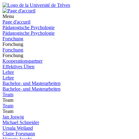
Menu
Page d'accueil
Pädagogische Psychologie
Pädagogische Psychologie
Forschung
Forschung
Forschung
Forschung
Kooperationspartner
Effektives Üben
Lehre
Lehre
Bachelor- und Masterarbeiten
Bachelor- und Masterarbeiten
Team
Team
Team
Team
Jan Joswig
Michael Schneider
Ursula Weiland
Claire Forsmann