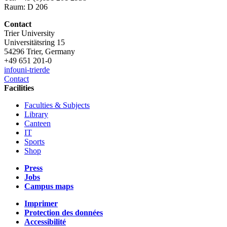
Raum: D 206
Contact
Trier University
Universitätsring 15
54296 Trier, Germany
+49 651 201-0
info
uni-trier
de
Contact
Facilities
Faculties & Subjects
Library
Canteen
IT
Sports
Shop
Press
Jobs
Campus maps
Imprimer
Protection des données
Accessibilité