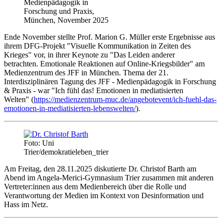
Medienpädagogik in
Forschung und Praxis,
München, November 2025
Ende November stellte Prof. Marion G. Müller erste Ergebnisse aus
ihrem DFG-Projekt "Visuelle Kommunikation in Zeiten des
Krieges" vor, in ihrer Keynote zu "Das Leiden anderer
betrachten. Emotionale Reaktionen auf Online-Kriegsbilder" am
Medienzentrum des JFF in München. Thema der 21.
Interdisziplinären Tagung des JFF - Medienpädagogik in Forschung
& Praxis - war "Ich fühl das! Emotionen in mediatisierten
Welten" (
https://medienzentrum-muc.de/angebotevent/ich-fuehl-das-
emotionen-in-mediatisierten-lebenswelten/
).
Foto: Uni
Trier/demokratieleben_trier
Am Freitag, den 28.11.2025 diskutierte Dr. Christof Barth am
Abend im Angela-Merici-Gymnasium Trier zusammen mit anderen
Vertreter:innen aus dem Medienbereich über die Rolle und
Verantwortung der Medien im Kontext von Desinformation und
Hass im Netz.