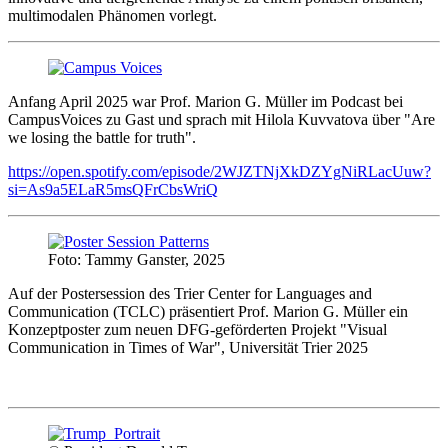
multimodalen Phänomen vorlegt.
Anfang April 2025 war Prof. Marion G. Müller im Podcast bei
CampusVoices zu Gast und sprach mit Hilola Kuvvatova über "Are
we losing the battle for truth".
https://open.spotify.com/episode/2WJZTNjXkDZYgNiRLacUuw?
si=As9a5ELaR5msQFrCbsWriQ
Foto: Tammy Ganster, 2025
Auf der Postersession des Trier Center for Languages and
Communication (TCLC) präsentiert Prof. Marion G. Müller ein
Konzeptposter zum neuen DFG-geförderten Projekt "Visual
Communication in Times of War", Universität Trier 2025