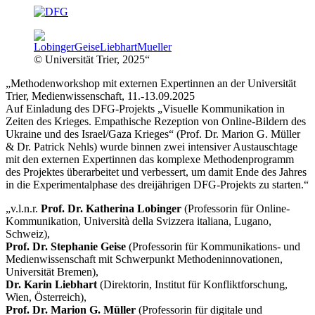
© Universität Trier, 2025“
„Methodenworkshop mit externen Expertinnen an der Universität
Trier, Medienwissenschaft, 11.-13.09.2025
Auf Einladung des DFG-Projekts „Visuelle Kommunikation in
Zeiten des Krieges. Empathische Rezeption von Online-Bildern des
Ukraine und des Israel/Gaza Krieges“ (Prof. Dr. Marion G. Müller
& Dr. Patrick Nehls) wurde binnen zwei intensiver Austauschtage
mit den externen Expertinnen das komplexe Methodenprogramm
des Projektes überarbeitet und verbessert, um damit Ende des Jahres
in die Experimentalphase des dreijährigen DFG-Projekts zu starten.“
„v.l.n.r.
Prof. Dr. Katherina Lobinger
(Professorin für Online-
Kommunikation, Università della Svizzera italiana, Lugano,
Schweiz),
Prof. Dr. Stephanie Geise
(Professorin für Kommunikations- und
Medienwissenschaft mit Schwerpunkt Methodeninnovationen,
Universität Bremen),
Dr. Karin Liebhart
(Direktorin, Institut für Konfliktforschung,
Wien, Österreich),
Prof. Dr. Marion G. Müller
(Professorin für digitale und