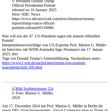
© President Donald Trump
Official Presidential Portrait
released on 16 January 2025
Here: NBC News
https://www.nbcnewyork.com/news/business/money-
report/trump-vance-official-
portraits-released/6110086/
Was will uns der 47. US-Präsident sagen mit seinem offiziellen
Porträt?
Interpretationsvorschläge von US-Expertin Prof. Marion G. Müller
im Interview mit WDR-Journalist Ingo Neumayer am 17. Januar
2025, drei
Tage vor Donald Trump’s Amtseinführung. Nachzulesen unter:
https://www1.wdr.de/nachrichten/trump-foto-portraet-
praesidentschaft-100.html
© Foto: Marion G. Müller,
2024
Am 17. Dezember 2024 hat Prof. Marion G. Müller in Berlin ihr
neues DFG-Forschungsprojekt „Visual Communication in Times of