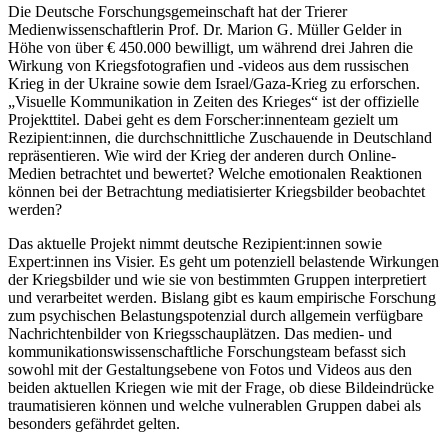
Die Deutsche Forschungsgemeinschaft hat der Trierer
Medienwissenschaftlerin Prof. Dr. Marion G. Müller Gelder in
Höhe von über € 450.000 bewilligt, um während drei Jahren die
Wirkung von Kriegsfotografien und -videos aus dem russischen
Krieg in der Ukraine sowie dem Israel/Gaza-Krieg zu erforschen.
„Visuelle Kommunikation in Zeiten des Krieges“ ist der offizielle
Projekttitel. Dabei geht es dem Forscher:innenteam gezielt um
Rezipient:innen, die durchschnittliche Zuschauende in Deutschland
repräsentieren. Wie wird der Krieg der anderen durch Online-
Medien betrachtet und bewertet? Welche emotionalen Reaktionen
können bei der Betrachtung mediatisierter Kriegsbilder beobachtet
werden?
Das aktuelle Projekt nimmt deutsche Rezipient:innen sowie
Expert:innen ins Visier. Es geht um potenziell belastende Wirkungen
der Kriegsbilder und wie sie von bestimmten Gruppen interpretiert
und verarbeitet werden. Bislang gibt es kaum empirische Forschung
zum psychischen Belastungspotenzial durch allgemein verfügbare
Nachrichtenbilder von Kriegsschauplätzen. Das medien- und
kommunikationswissenschaftliche Forschungsteam befasst sich
sowohl mit der Gestaltungsebene von Fotos und Videos aus den
beiden aktuellen Kriegen wie mit der Frage, ob diese Bildeindrücke
traumatisieren können und welche vulnerablen Gruppen dabei als
besonders gefährdet gelten.