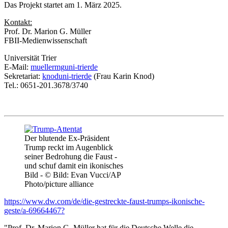
Das Projekt startet am 1. März 2025.
Kontakt:
Prof. Dr. Marion G. Müller
FBII-Medienwissenschaft
Universität Trier
E-Mail:
muellermg
uni-trier
de
Sekretariat:
knod
uni-trier
de
(Frau Karin Knod)
Tel.: 0651-201.3678/3740
Der blutende Ex-Präsident
Trump reckt im Augenblick
seiner Bedrohung die Faust -
und schuf damit ein ikonisches
Bild - © Bild: Evan Vucci/AP
Photo/picture alliance
https://www.dw.com/de/die-gestreckte-faust-trumps-ikonische-
geste/a-69664467?
"Prof. Dr. Marion G. Müller hat für die Deutsche Welle die