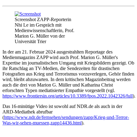
Screenshot ZAPP-Reporterin
Nhi Le im Gespräch mit
Medienwissenschaftlerin, Prof.
Marion G. Müller von der
Universität Trier
In der am 21. Februar 2024 ausgestrahlten Reportage des
Medienmagazins ZAPP wird auch Prof. Marion G. Müller's
Expertise im journalistischen Umgang mit Kriegsbildern gezeigt. Ob
ihr Ratschlag an TV-Medien, die Sendezeiten für drastischen
Fotografien aus Krieg und Terrorismus vorzuverlegen, Gehör finden
wird, bleibt abzuwarten. In dem kritischen Magazinbeitrag werden
auch die drei von Marion G. Müller und Katharina Christ
erforschten Typen mediatisierter Empathie vorgestellt (vgl.
https://www.frontiersin.org/articles/10.3389/fpos.2022.1042326/full
).
Das 16-minütige Video ist sowohl auf NDR.de als auch in der
ARD-Mediathek abrufbar
(
https://www.ndr.de/fernsehen/sendungen/zapp/Krieg-und-Terror-
Was-wir-sehen-muessen,zapp14436.html
).