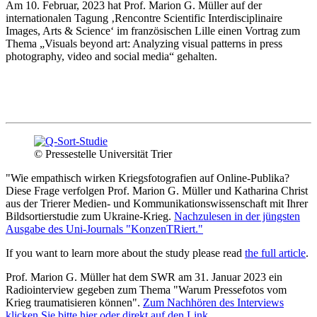
Am 10. Februar, 2023 hat Prof. Marion G. Müller auf der
internationalen Tagung ‚Rencontre Scientific Interdisciplinaire
Images, Arts & Science‘ im französischen Lille einen Vortrag zum
Thema „Visuals beyond art: Analyzing visual patterns in press
photography, video and social media“ gehalten.
© Pressestelle Universität Trier
"Wie empathisch wirken Kriegsfotografien auf Online-Publika?
Diese Frage verfolgen Prof. Marion G. Müller und Katharina Christ
aus der Trierer Medien- und Kommunikationswissenschaft mit Ihrer
Bildsortierstudie zum Ukraine-Krieg.
Nachzulesen in der jüngsten
Ausgabe des Uni-Journals "KonzenTRiert."
If you want to learn more about the study please read
the full article
.
Prof. Marion G. Müller hat dem SWR am 31. Januar 2023 ein
Radiointerview gegeben zum Thema "Warum Pressefotos vom
Krieg traumatisieren können".
Zum Nachhören des Interviews
klicken Sie bitte hier oder direkt auf den Link.