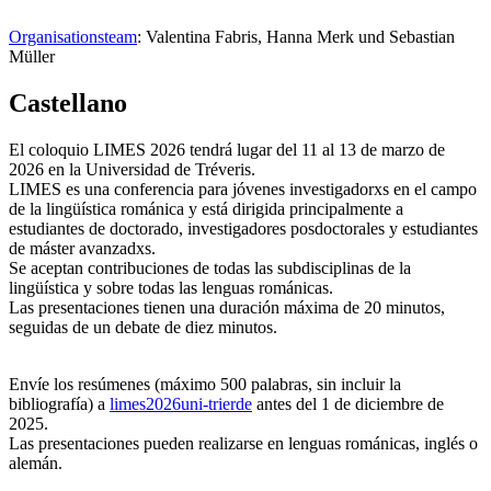
Organisationsteam
: Valentina Fabris, Hanna Merk und Sebastian
Müller
Castellano
El coloquio LIMES 2026 tendrá lugar del 11 al 13 de marzo de
2026 en la Universidad de Tréveris.
LIMES es una conferencia para jóvenes investigadorxs en el campo
de la lingüística románica y está dirigida principalmente a
estudiantes de doctorado, investigadores posdoctorales y estudiantes
de máster avanzadxs.
Se aceptan contribuciones de todas las subdisciplinas de la
lingüística y sobre todas las lenguas románicas.
Las presentaciones tienen una duración máxima de 20 minutos,
seguidas de un debate de diez minutos.
Envíe los resúmenes (máximo 500 palabras, sin incluir la
bibliografía) a
limes2026
uni-trier
de
antes del 1 de diciembre de
2025.
Las presentaciones pueden realizarse en lenguas románicas, inglés o
alemán.