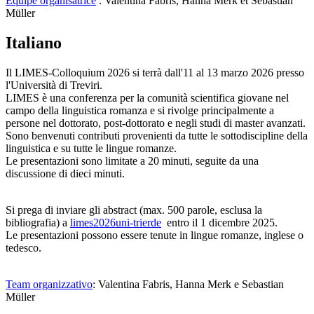
Équipe organisatrice
: Valentina Fabris, Hanna Merk et Sebastian
Müller
Italiano
Il LIMES-Colloquium 2026 si terrà dall'11 al 13 marzo 2026 presso
l'Università di Treviri.
LIMES è una conferenza per la comunità scientifica giovane nel
campo della linguistica romanza e si rivolge principalmente a
persone nel dottorato, post-dottorato e negli studi di master avanzati.
Sono benvenuti contributi provenienti da tutte le sottodiscipline della
linguistica e su tutte le lingue romanze.
Le presentazioni sono limitate a 20 minuti, seguite da una
discussione di dieci minuti.
Si prega di inviare gli abstract (max. 500 parole, esclusa la
bibliografia) a
limes2026
uni-trier
de
entro il 1 dicembre 2025.
Le presentazioni possono essere tenute in lingue romanze, inglese o
tedesco.
Team organizzativo
: Valentina Fabris, Hanna Merk e Sebastian
Müller