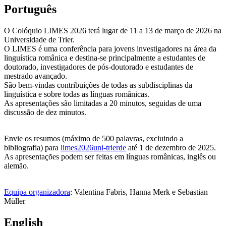
Português
O Colóquio LIMES 2026 terá lugar de 11 a 13 de março de 2026 na
Universidade de Trier.
O LIMES é uma conferência para jovens investigadores na área da
linguística românica e destina-se principalmente a estudantes de
doutorado, investigadores de pós-doutorado e estudantes de
mestrado avançado.
São bem-vindas contribuições de todas as subdisciplinas da
linguística e sobre todas as línguas românicas.
As apresentações são limitadas a 20 minutos, seguidas de uma
discussão de dez minutos.
Envie os resumos (máximo de 500 palavras, excluindo a
bibliografia) para
limes2026
uni-trier
de
até 1 de dezembro de 2025.
As apresentações podem ser feitas em línguas românicas, inglês ou
alemão.
Equipa organizadora
: Valentina Fabris, Hanna Merk e Sebastian
Müller
English