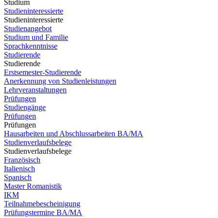
Studium
Studieninteressierte
Studieninteressierte
Studienangebot
Studium und Familie
Sprachkenntnisse
Studierende
Studierende
Erstsemester-Studierende
Anerkennung von Studienleistungen
Lehrveranstaltungen
Prüfungen
Studiengänge
Prüfungen
Prüfungen
Hausarbeiten und Abschlussarbeiten BA/MA
Studienverlaufsbelege
Studienverlaufsbelege
Französisch
Italienisch
Spanisch
Master Romanistik
IKM
Teilnahmebescheinigung
Prüfungstermine BA/MA