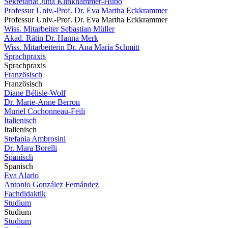
Sekretariat Jutta Klinkhammer-Hubo
Professur Univ.-Prof. Dr. Eva Martha Eckkrammer
Professur Univ.-Prof. Dr. Eva Martha Eckkrammer
Wiss. Mitarbeiter Sebastian Müller
Akad. Rätin Dr. Hanna Merk
Wiss. Mitarbeiterin Dr. Ana María Schmitt
Sprachpraxis
Sprachpraxis
Französisch
Französisch
Diane Bélisle-Wolf
Dr. Marie-Anne Berron
Muriel Cochonneau-Feili
Italienisch
Italienisch
Stefania Ambrosini
Dr. Mara Borelli
Spanisch
Spanisch
Eva Alario
Antonio González Fernández
Fachdidaktik
Studium
Studium
Studium