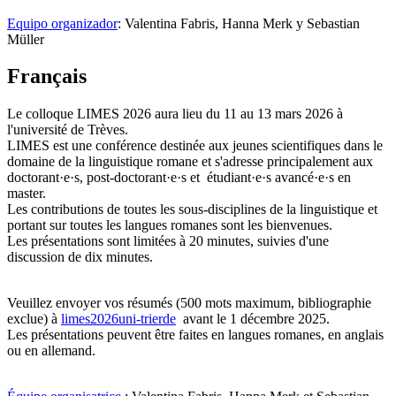
Equipo organizador
: Valentina Fabris, Hanna Merk y Sebastian
Müller
Français
Le colloque LIMES 2026 aura lieu du 11 au 13 mars 2026 à
l'université de Trèves.
LIMES est une conférence destinée aux jeunes scientifiques dans le
domaine de la linguistique romane et s'adresse principalement aux
doctorant·e·s, post-doctorant·e·s et étudiant·e·s avancé·e·s en
master.
Les contributions de toutes les sous-disciplines de la linguistique et
portant sur toutes les langues romanes sont les bienvenues.
Les présentations sont limitées à 20 minutes, suivies d'une
discussion de dix minutes.
Veuillez envoyer vos résumés (500 mots maximum, bibliographie
exclue) à
limes2026
uni-trier
de
avant le 1 décembre 2025.
Les présentations peuvent être faites en langues romanes, en anglais
ou en allemand.