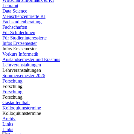
Wirtschaftsinformatik & KI
Lehramt
Data Science
Menschenzentrierte KI
Fachstudienberatung
Fachschaften
Für SchülerInnen
Für Studieninteressierte
Infos Erstsemester
Infos Erstsemester
Vorkurs Informatik
Auslandsemester und Erasmus
Lehrveranstaltungen
Lehrveranstaltungen
Sommersemester 2026
Forschung
Forschung
Forschung
Forschung
Gastaufenthalt
Kolloquiumstermine
Kolloquiumstermine
Archiv
Links
Links