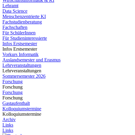
Wirtschaftsinformatik & KI
Lehramt
Data Science
Menschenzentrierte KI
Fachstudienberatung
Fachschaften
Für SchülerInnen
Für Studieninteressierte
Infos Erstsemester
Infos Erstsemester
Vorkurs Informatik
Auslandsemester und Erasmus
Lehrveranstaltungen
Lehrveranstaltungen
Sommersemester 2026
Forschung
Forschung
Forschung
Forschung
Gastaufenthalt
Kolloquiumstermine
Kolloquiumstermine
Archiv
Links
Links